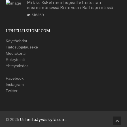
Mikko Eskelinen hopealle historian
ensimmäisessä Riihivuori Rallisprintissä
516369
URHEILUSUOMI.COM
Käyttöehdot
Tietosuojalauseke
Mediakortti
Rekrytointi
Yhteystiedot
Facebook
Instagram
Twitter
© 2026
UrheiluJyväskylä.com
.