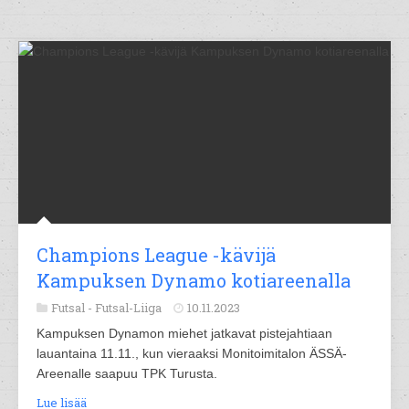
Champions League -kävijä
Kampuksen Dynamo kotiareenalla
Futsal -
Futsal-Liiga
10.11.2023
Kampuksen Dynamon miehet jatkavat pistejahtiaan
lauantaina 11.11., kun vieraaksi Monitoimitalon ÄSSÄ-
Areenalle saapuu TPK Turusta.
Lue lisää