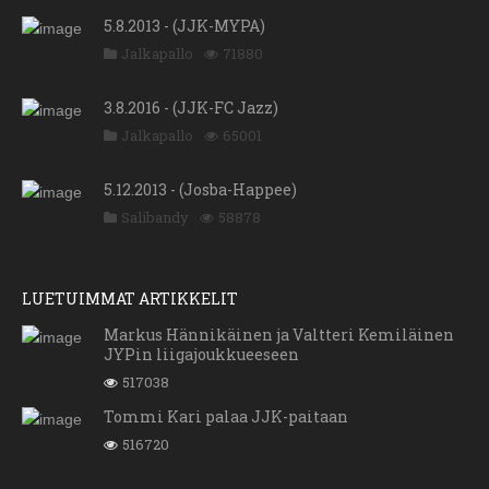
5.8.2013 - (JJK-MYPA)
Jalkapallo
71880
3.8.2016 - (JJK-FC Jazz)
Jalkapallo
65001
5.12.2013 - (Josba-Happee)
Salibandy
58878
LUETUIMMAT ARTIKKELIT
Markus Hännikäinen ja Valtteri Kemiläinen
JYPin liigajoukkueeseen
517038
Tommi Kari palaa JJK-paitaan
516720