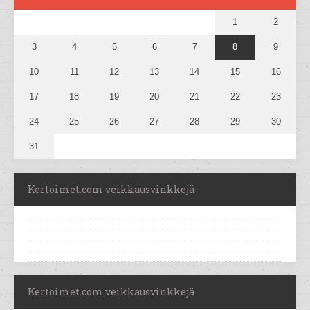
1
2
3
4
5
6
7
8
9
10
11
12
13
14
15
16
17
18
19
20
21
22
23
24
25
26
27
28
29
30
31
Kertoimet.com veikkausvinkkejä
Kertoimet.com veikkausvinkkejä