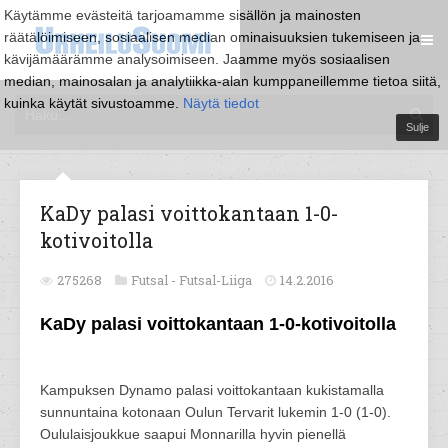
Käytämme evästeitä tarjoamamme sisällön ja mainosten
räätälöimiseen, sosiaalisen median ominaisuuksien tukemiseen ja
kävijämäärämme analysoimiseen. Jaamme myös sosiaalisen
median, mainosalan ja analytiikka-alan kumppaneillemme tietoa siitä,
kuinka käytät sivustoamme.
Näytä tiedot
Sulje
KaDy palasi voittokantaan 1-0-
kotivoitolla
275268
Futsal -
Futsal-Liiga
14.2.2016
KaDy palasi voittokantaan 1-0-kotivoitolla
Kampuksen Dynamo palasi voittokantaan kukistamalla
sunnuntaina kotonaan Oulun Tervarit lukemin 1-0 (1-0).
Oululaisjoukkue saapui Monnarilla hyvin pienellä