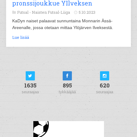
pronssijoukkue YIlveksen
Futsal -
Naisten Futsal-Liiga
5.10.2023
KaDyn naiset palaavat sunnuntaina Monnarin Ässä-
Areenalle, jossa otetaan mittaa Ylöjärven Ilveksestä.
Lue lisää
1635
895
620
seuraajaa
tykkääjää
seuraajaa