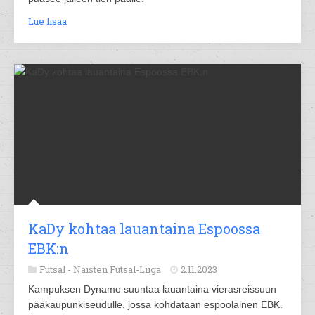
Lue lisää
KaDy kohtaa lauantaina Espoossa
EBK:n
Futsal -
Naisten Futsal-Liiga
2.11.2023
Kampuksen Dynamo suuntaa lauantaina vierasreissuun
pääkaupunkiseudulle, jossa kohdataan espoolainen EBK.