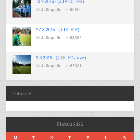
10.9.2016 - (JJK-GrIFK)
Jalkapallo
56314
27.8.2016 - (JJK-EIF)
Jalkapallo
53885
3.8.2016 - (JJK-FC Jazz)
Jalkapallo
65001
Tulokset
Elokuu 2026
M
T
K
T
P
L
S