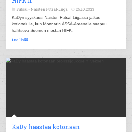
HIFK:n
Futsal -
Naisten Futsal-Liiga
26.10.2023
KaDyn syyskausi Naisten Futsal-Liigassa jatkuu
kotiottelulla, kun Monnarin ÄSSÄ-Areenalle saapuu
hallitseva Suomen mestari HIFK.
Lue lisää
KaDy haastaa kotonaan