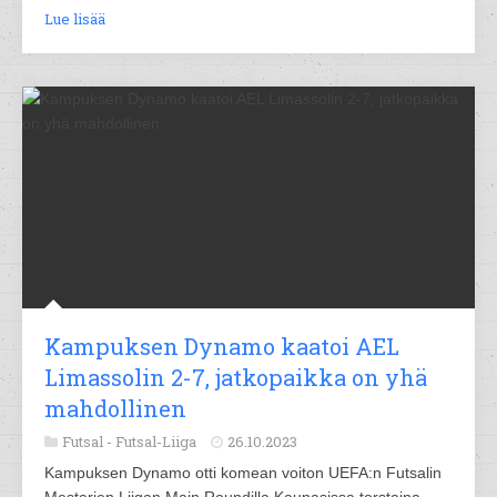
Lue lisää
Kampuksen Dynamo kaatoi AEL
Limassolin 2-7, jatkopaikka on yhä
mahdollinen
Futsal -
Futsal-Liiga
26.10.2023
Kampuksen Dynamo otti komean voiton UEFA:n Futsalin