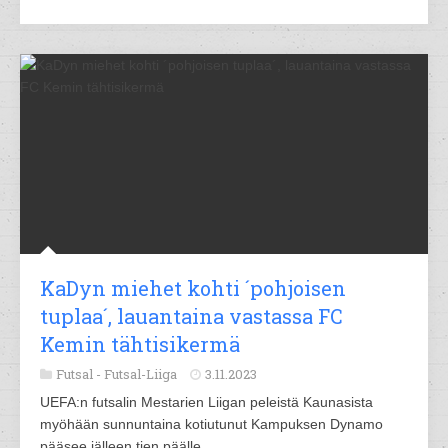
KaDyn miehet kohti ´pohjoisen
tuplaa´, lauantaina vastassa FC
Kemin tähtisikermä
Futsal -
Futsal-Liiga
3.11.2023
UEFA:n futsalin Mestarien Liigan peleistä Kaunasista
myöhään sunnuntaina kotiutunut Kampuksen Dynamo
pääsee jälleen tien päälle.