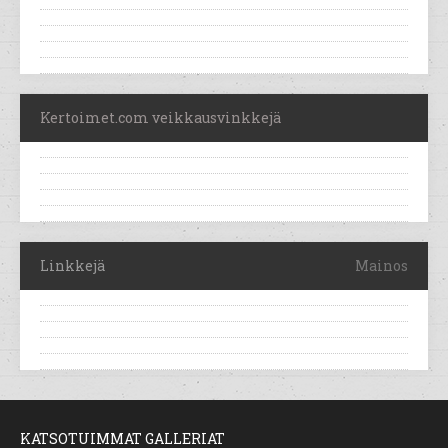
Kertoimet.com veikkausvinkkejä
Linkkejä
Mainos
KATSOTUIMMAT GALLERIAT