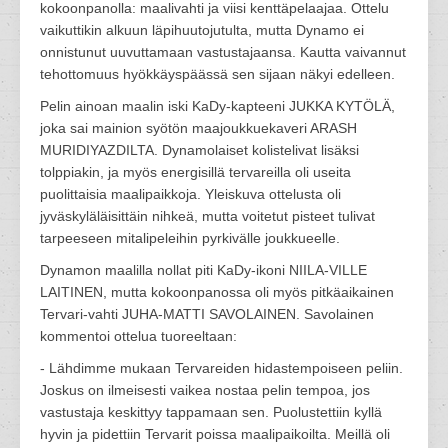
kokoonpanolla: maalivahti ja viisi kenttäpelaajaa. Ottelu
vaikuttikin alkuun läpihuutojutulta, mutta Dynamo ei
onnistunut uuvuttamaan vastustajaansa. Kautta vaivannut
tehottomuus hyökkäyspäässä sen sijaan näkyi edelleen.
Pelin ainoan maalin iski KaDy-kapteeni JUKKA KYTÖLÄ,
joka sai mainion syötön maajoukkuekaveri ARASH
MURIDIYAZDILTA. Dynamolaiset kolistelivat lisäksi
tolppiakin, ja myös energisillä tervareilla oli useita
puolittaisia maalipaikkoja. Yleiskuva ottelusta oli
jyväskyläläisittäin nihkeä, mutta voitetut pisteet tulivat
tarpeeseen mitalipeleihin pyrkivälle joukkueelle.
Dynamon maalilla nollat piti KaDy-ikoni NIILA-VILLE
LAITINEN, mutta kokoonpanossa oli myös pitkäaikainen
Tervari-vahti JUHA-MATTI SAVOLAINEN. Savolainen
kommentoi ottelua tuoreeltaan:
- Lähdimme mukaan Tervareiden hidastempoiseen peliin.
Joskus on ilmeisesti vaikea nostaa pelin tempoa, jos
vastustaja keskittyy tappamaan sen. Puolustettiin kyllä
hyvin ja pidettiin Tervarit poissa maalipaikoilta. Meillä oli