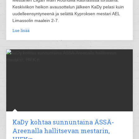
Mestarien Liigan Main Roundilla Kaunasissa torstaina.
Keskiviikon heikon avausottelun jälkeen KaDy pelasi kuin
uudelleensyntyneenä ja selättä Kyproksen mestari AEL
Limassolin maalein 2-7.
Lue lisää
KaDy kohtaa sunnuntaina ÄSSÄ-
Areenalla hallitsevan mestarin,