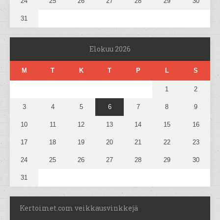
24
25
26
27
28
29
30
31
Elokuu 2026
M
T
K
T
P
L
S
1
2
3
4
5
6
7
8
9
10
11
12
13
14
15
16
17
18
19
20
21
22
23
24
25
26
27
28
29
30
31
Kertoimet.com veikkausvinkkejä