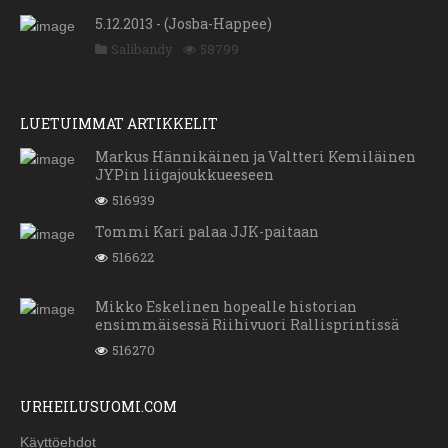
5.12.2013 - (Josba-Happee)
Salibandy
58799
LUETUIMMAT ARTIKKELIT
Markus Hännikäinen ja Valtteri Kemiläinen
JYPin liigajoukkueeseen
516939
Tommi Kari palaa JJK-paitaan
516622
Mikko Eskelinen hopealle historian
ensimmäisessä Riihivuori Rallisprintissä
516270
URHEILUSUOMI.COM
Käyttöehdot