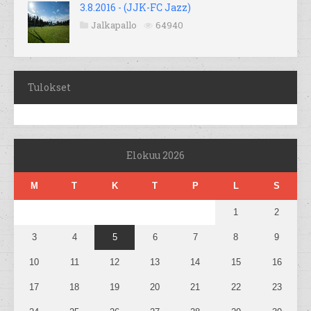
3.8.2016 - (JJK-FC Jazz)
Jalkapallo
64940
Tulokset
Elokuu 2026
M
T
K
T
P
L
S
1
2
3
4
5
6
7
8
9
10
11
12
13
14
15
16
17
18
19
20
21
22
23