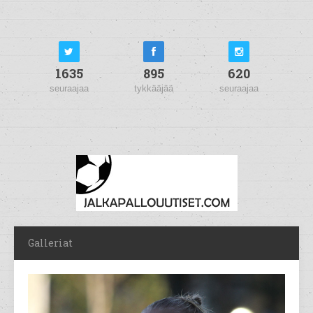
1635
895
620
seuraajaa
tykkääjää
seuraajaa
Galleriat