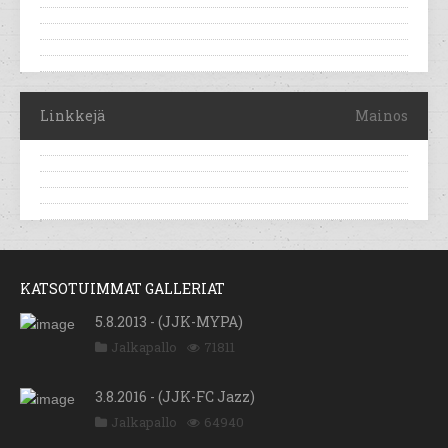
Linkkejä
Mainos
KATSOTUIMMAT GALLERIAT
5.8.2013 - (JJK-MYPA)
Jalkapallo
71811
3.8.2016 - (JJK-FC Jazz)
Jalkapallo
64940