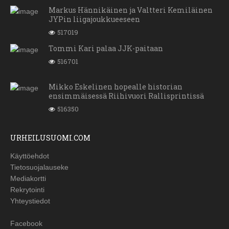
Markus Hännikäinen ja Valtteri Kemiläinen
JYPin liigajoukkueeseen
517019
Tommi Kari palaa JJK-paitaan
516701
Mikko Eskelinen hopealle historian
ensimmäisessä Riihivuori Rallisprintissä
516350
URHEILUSUOMI.COM
Käyttöehdot
Tietosuojalauseke
Mediakortti
Rekrytointi
Yhteystiedot
Facebook