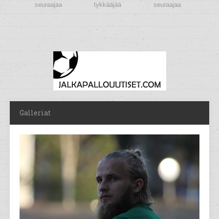
seuraajaa
tykkääjää
seuraajaa
Galleriat