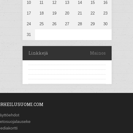
10
11
12
13
14
15
16
17
18
19
20
21
22
23
24
25
26
27
28
29
30
31
Linkkejä
Mainos
RHEILUSUOMI.COM
äyttöehdot
ietosuojalauseke
ediakortti