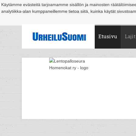
Käytämme evästeitä tarjoamamme sisällön ja mainosten räätälöimise
analytiikka-alan kumppaneillemme tietoa siitä, kuinka käytät sivusto
Suomi
Espoo
Helsinki
Hämeenlinna
Joensuu
Jyväskylä
Kouvo
Etusivu
Lajit