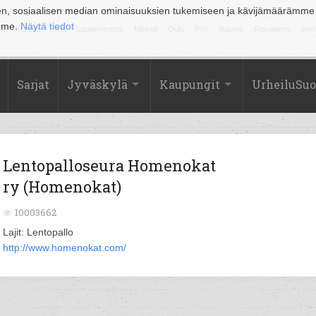
en, sosiaalisen median ominaisuuksien tukemiseen ja kävijämäärämme
amme.
Näytä tiedot
la
Kuopio
Lahti
Lappeenranta
Mikkeli
Oulu
Pori
Rauma
Rovaniemi
Sein
Sarjat
Jyväskylä
Kaupungit
UrheiluSu
Lentopalloseura Homenokat
ry (Homenokat)
10003662
Lajit: Lentopallo
http://www.homenokat.com/