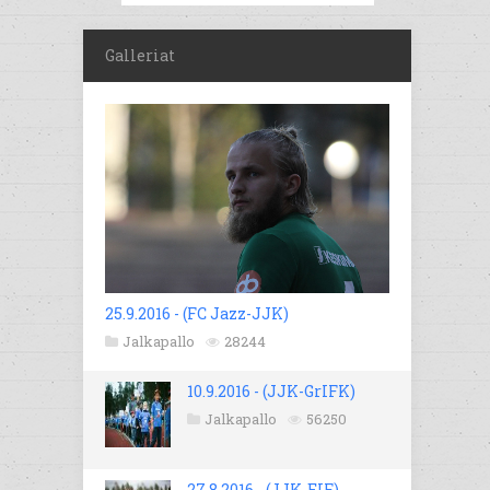
Galleriat
25.9.2016 - (FC Jazz-JJK)
Jalkapallo
28244
10.9.2016 - (JJK-GrIFK)
Jalkapallo
56250
27.8.2016 - (JJK-EIF)