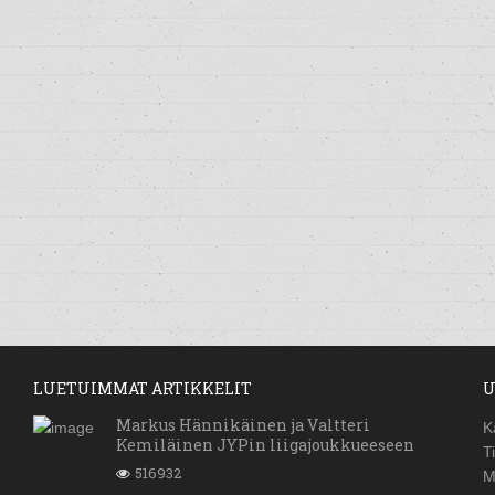
LUETUIMMAT ARTIKKELIT
U
Markus Hännikäinen ja Valtteri
K
Kemiläinen JYPin liigajoukkueeseen
T
516932
M