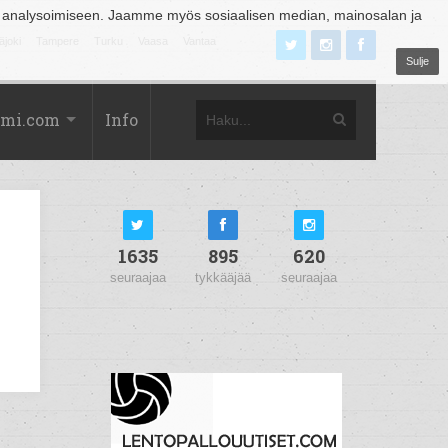
 analysoimiseen. Jaamme myös sosiaalisen median, mainosalan ja
äjoki
Tampere
Turku
Vaasa
Vantaa
Sulje
omi.com
Info
1635
895
620
seuraajaa
tykkääjää
seuraajaa