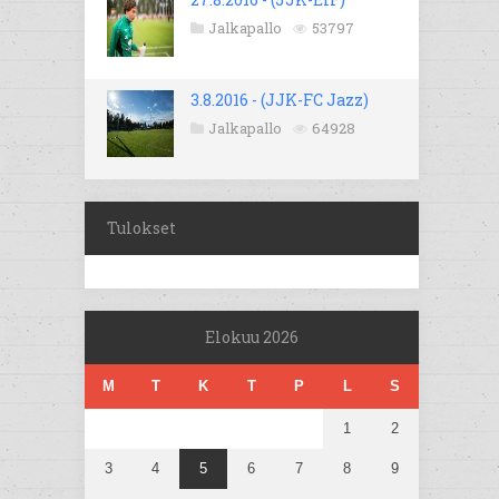
Jalkapallo
53797
3.8.2016 - (JJK-FC Jazz)
Jalkapallo
64928
Tulokset
Elokuu 2026
M
T
K
T
P
L
S
1
2
3
4
5
6
7
8
9