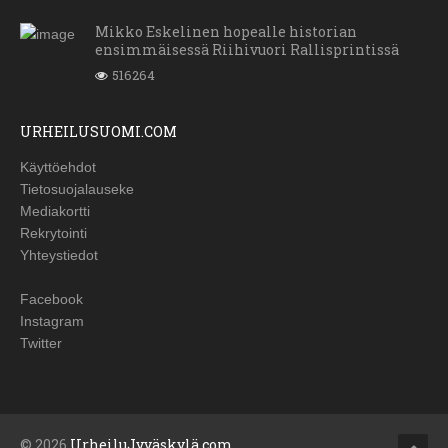
Mikko Eskelinen hopealle historian
ensimmäisessä Riihivuori Rallisprintissä
516264
URHEILUSUOMI.COM
Käyttöehdot
Tietosuojalauseke
Mediakortti
Rekrytointi
Yhteystiedot
Facebook
Instagram
Twitter
© 2026
UrheiluJyväskylä.com
.