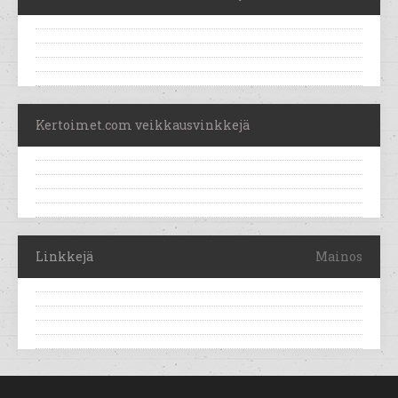
Kertoimet.com veikkausvinkkejä
Linkkejä
Mainos