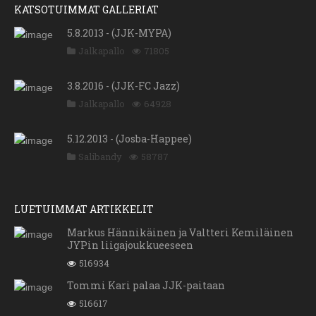
KATSOTUIMMAT GALLERIAT
5.8.2013 - (JJK-MYPA)
Jalkapallo
71805
3.8.2016 - (JJK-FC Jazz)
Jalkapallo
64928
5.12.2013 - (Josba-Happee)
Salibandy
58787
LUETUIMMAT ARTIKKELIT
Markus Hännikäinen ja Valtteri Kemiläinen
JYPin liigajoukkueeseen
516934
Tommi Kari palaa JJK-paitaan
516617