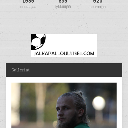
1635
895
620
seuraajaa
tykkääjää
seuraajaa
Galleriat