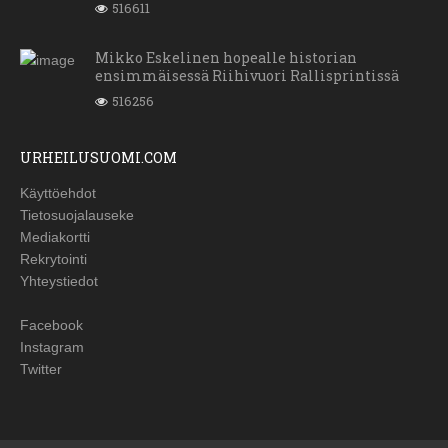
516611
Mikko Eskelinen hopealle historian
ensimmäisessä Riihivuori Rallisprintissä
516256
URHEILUSUOMI.COM
Käyttöehdot
Tietosuojalauseke
Mediakortti
Rekrytointi
Yhteystiedot
Facebook
Instagram
Twitter