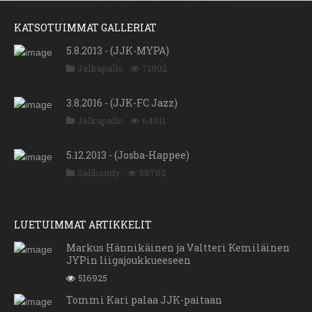
KATSOTUIMMAT GALLERIAT
5.8.2013 - (JJK-MYPA)
Jalkapallo
71802
3.8.2016 - (JJK-FC Jazz)
Jalkapallo
64911
5.12.2013 - (Josba-Happee)
Salibandy
58782
LUETUIMMAT ARTIKKELIT
Markus Hännikäinen ja Valtteri Kemiläinen
JYPin liigajoukkueeseen
516925
Tommi Kari palaa JJK-paitaan