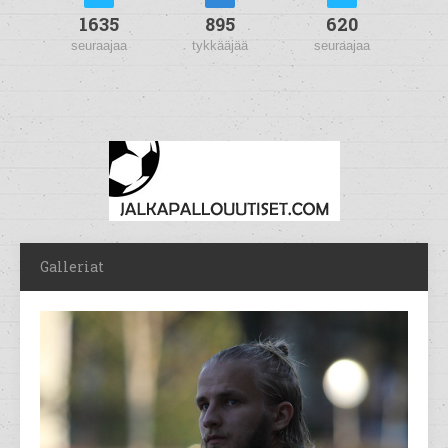
1635
895
620
seuraajaa
tykkääjää
seuraajaa
Galleriat