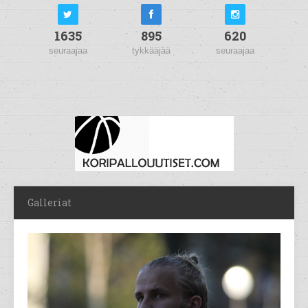
1635
895
620
seuraajaa
tykkääjää
seuraajaa
Galleriat