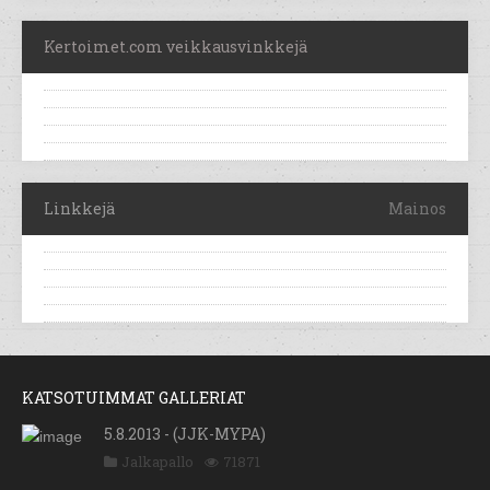
Kertoimet.com veikkausvinkkejä
Linkkejä
Mainos
KATSOTUIMMAT GALLERIAT
5.8.2013 - (JJK-MYPA)
Jalkapallo
71871