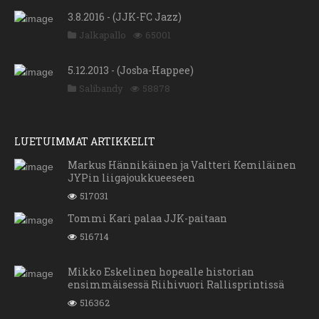
3.8.2016 - (JJK-FC Jazz)
Jalkapallo
65001
5.12.2013 - (Josba-Happee)
Salibandy
58878
LUETUIMMAT ARTIKKELIT
Markus Hännikäinen ja Valtteri Kemiläinen
JYPin liigajoukkueeseen
517031
Tommi Kari palaa JJK-paitaan
516714
Mikko Eskelinen hopealle historian
ensimmäisessä Riihivuori Rallisprintissä
516362