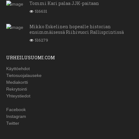
Tommi Kari palaa JJK-paitaan
516631
Mikko Eskelinen hopealle historian
ensimmäisessä Riihivuori Rallisprintissä
516279
URHEILUSUOMI.COM
Käyttöehdot
Tietosuojalauseke
Mediakortti
Rekrytointi
Yhteystiedot
Facebook
Instagram
Twitter