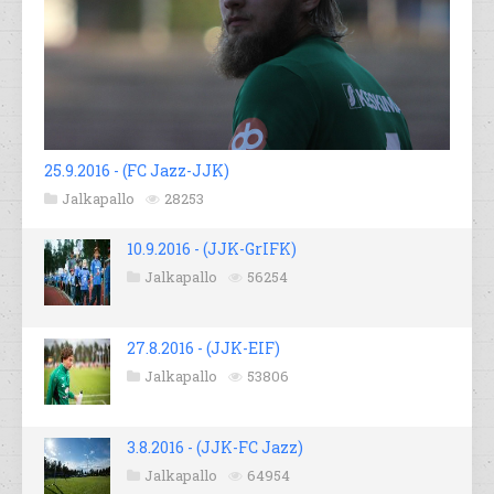
25.9.2016 - (FC Jazz-JJK)
Jalkapallo
28253
10.9.2016 - (JJK-GrIFK)
Jalkapallo
56254
27.8.2016 - (JJK-EIF)
Jalkapallo
53806
3.8.2016 - (JJK-FC Jazz)
Jalkapallo
64954