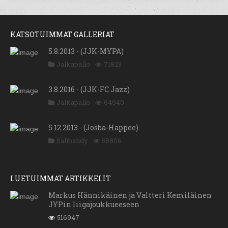
KATSOTUIMMAT GALLERIAT
5.8.2013 - (JJK-MYPA)
Jalkapallo
71823
3.8.2016 - (JJK-FC Jazz)
Jalkapallo
64940
5.12.2013 - (Josba-Happee)
Salibandy
58806
LUETUIMMAT ARTIKKELIT
Markus Hännikäinen ja Valtteri Kemiläinen
JYPin liigajoukkueeseen
516947