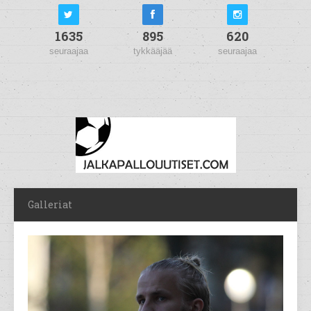
1635
895
620
seuraajaa
tykkääjää
seuraajaa
Galleriat