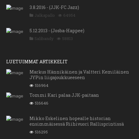
3.8.2016 - (JJK-FC Jazz)
Jalkapallo
64954
5.12.2013 - (Josba-Happee)
Salibandy
58813
LUETUIMMAT ARTIKKELIT
Markus Hännikäinen ja Valtteri Kemiläinen
JYPin liigajoukkueeseen
516964
Tommi Kari palaa JJK-paitaan
516646
Mikko Eskelinen hopealle historian
ensimmäisessä Riihivuori Rallisprintissä
516295