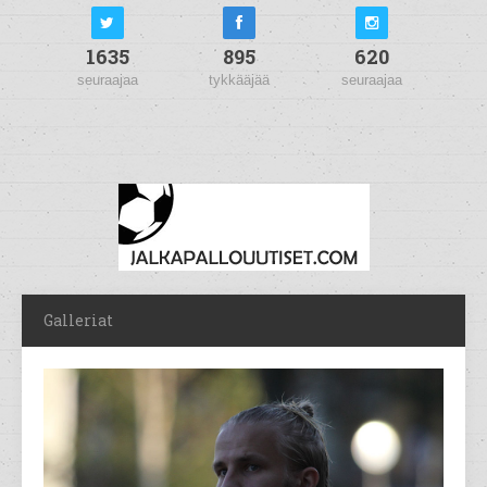
1635
895
620
seuraajaa
tykkääjää
seuraajaa
Galleriat