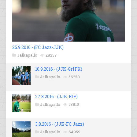
25.9.2016 - (FC Jazz-JJK)
Jalkapallo
28257
10.9.2016 - (JJK-GrIFK)
Jalkapallo
56258
27.8.2016 - (JJK-EIF)
Jalkapallo
53815
3.8.2016 - (JJK-FC Jazz)
Jalkapallo
64959