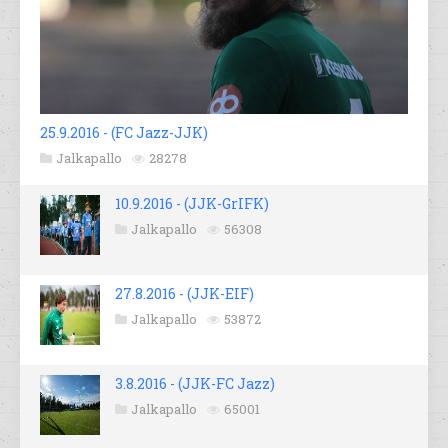
25.9.2016 - (FC Jazz-JJK)
Jalkapallo
28278
10.9.2016 - (JJK-GrIFK)
Jalkapallo
56308
27.8.2016 - (JJK-EIF)
Jalkapallo
53872
3.8.2016 - (JJK-FC Jazz)
Jalkapallo
65001