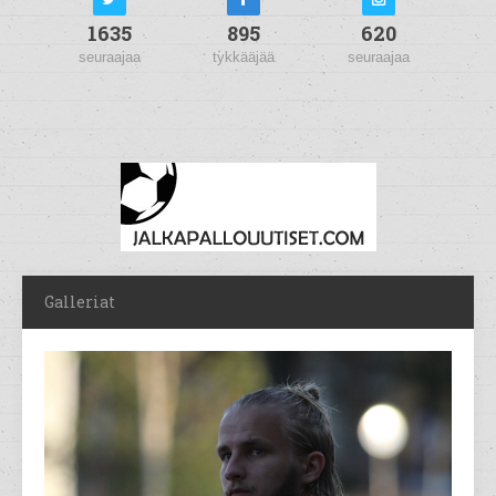
1635
895
620
seuraajaa
tykkääjää
seuraajaa
Galleriat