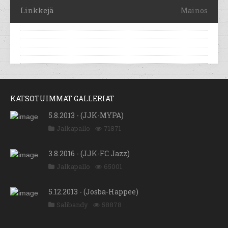
Linkkejä
Mainos
KATSOTUIMMAT GALLERIAT
5.8.2013 - (JJK-MYPA)
Jalkapallo
71871
3.8.2016 - (JJK-FC Jazz)
Jalkapallo
65001
5.12.2013 - (Josba-Happee)
Salibandy
58878