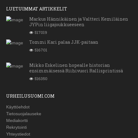
LUETUIMMAT ARTIKKELIT
Markus Hännikäinen ja Valtteri Kemiläinen
JYPin liigajoukkueeseen
517019
Tommi Kari palaa JJK-paitaan
516701
Mikko Eskelinen hopealle historian
ensimmäisessä Riihivuori Rallisprintissä
516350
URHEILUSUOMI.COM
Käyttöehdot
Tietosuojalauseke
Mediakortti
Rekrytointi
Yhteystiedot