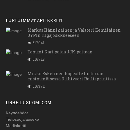
LUETUIMMAT ARTIKKELIT
Markus Hännikäinen ja Valtteri Kemiläinen
JYPin liigajoukkueeseen
517041
Tommi Kari palaa JJK-paitaan
516723
Mikko Eskelinen hopealle historian
ensimmäisessä Riihivuori Rallisprintissä
516372
URHEILUSUOMI.COM
Käyttöehdot
Tietosuojalauseke
Mediakortti