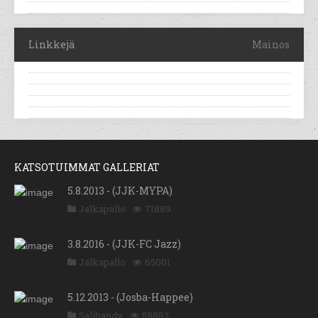
Linkkejä
Mainos
KATSOTUIMMAT GALLERIAT
5.8.2013 - (JJK-MYPA)
Jalkapallo
71889
3.8.2016 - (JJK-FC Jazz)
Jalkapallo
65001
5.12.2013 - (Josba-Happee)
Salibandy
58882