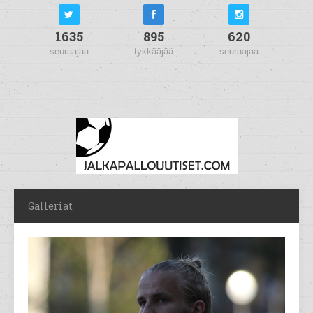
1635
895
620
seuraajaa
tykkääjää
seuraajaa
Galleriat