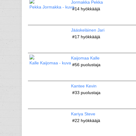
Jormakka Pekka
#14
hyökkääjä
Jääskeläinen Jari
#17
hyökkääjä
Kaijomaa Kalle
#56
puolustaja
Kantee Kevin
#33
puolustaja
Kariya Steve
#22
hyökkääjä