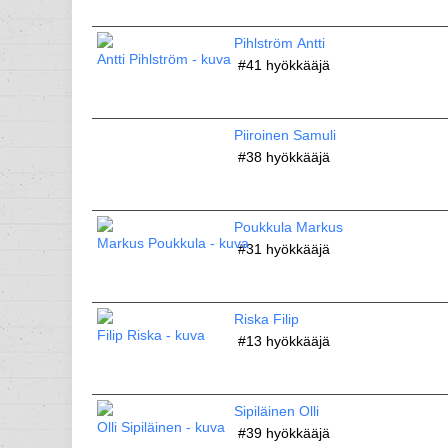
Pihlström Antti
#41
hyökkääjä
Piiroinen Samuli
#38
hyökkääjä
Poukkula Markus
#31
hyökkääjä
Riska Filip
#13
hyökkääjä
Sipiläinen Olli
#39
hyökkääjä