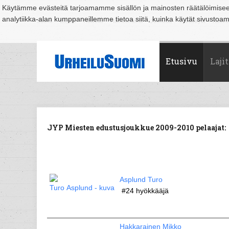
Käytämme evästeitä tarjoamamme sisällön ja mainosten räätälöimise
analytiikka-alan kumppaneillemme tietoa siitä, kuinka käytät sivusto
Suomi
Espoo
Helsinki
Hämeenlinna
Joensuu
Jyväskylä
Kouvo
Etusivu
Lajit
JYP Miesten edustusjoukkue 2009-2010 pelaajat:
Asplund Turo
#24
hyökkääjä
Hakkarainen Mikko