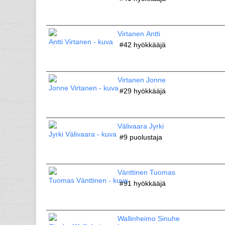
Virtanen Antti
#42
hyökkääjä
Virtanen Jonne
#29
hyökkääjä
Välivaara Jyrki
#9
puolustaja
Vänttinen Tuomas
#91
hyökkääjä
Wallinheimo Sinuhe