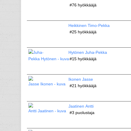
#76
hyökkääjä
Heikkinen Timo-Pekka
#25
hyökkääjä
Hytönen Juha-Pekka
#15
hyökkääjä
Ikonen Jasse
#21
hyökkääjä
Jaatinen Antti
#3
puolustaja