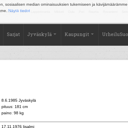
en, sosiaalisen median ominaisuuksien tukemiseen ja kävijämäärämme
amme.
Näytä tiedot
la
Kuopio
Lahti
Lappeenranta
Mikkeli
Oulu
Pori
Rauma
Rovaniemi
Sein
Sarjat
Jyväskylä
Kaupungit
UrheiluSu
8.6.1985 Jyväskylä
pituus: 181 cm
paino: 98 kg
17.11.1976 Iisalmi