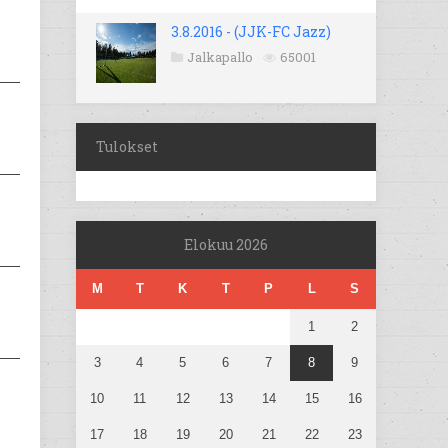
3.8.2016 - (JJK-FC Jazz)
Jalkapallo
65001
Tulokset
Elokuu 2026
M
T
K
T
P
L
S
1
2
3
4
5
6
7
8
9
10
11
12
13
14
15
16
17
18
19
20
21
22
23