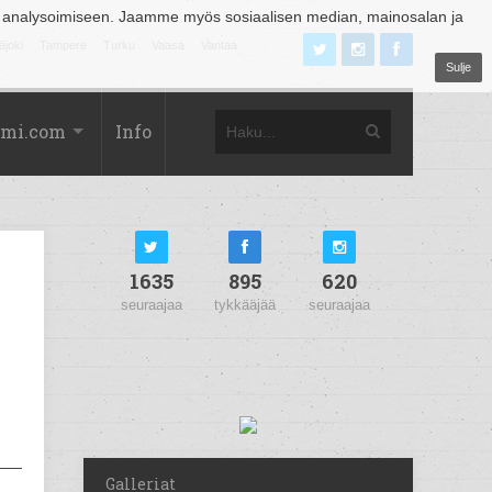
 analysoimiseen. Jaamme myös sosiaalisen median, mainosalan ja
äjoki
Tampere
Turku
Vaasa
Vantaa
Sulje
omi.com
Info
1635
895
620
seuraajaa
tykkääjää
seuraajaa
Galleriat