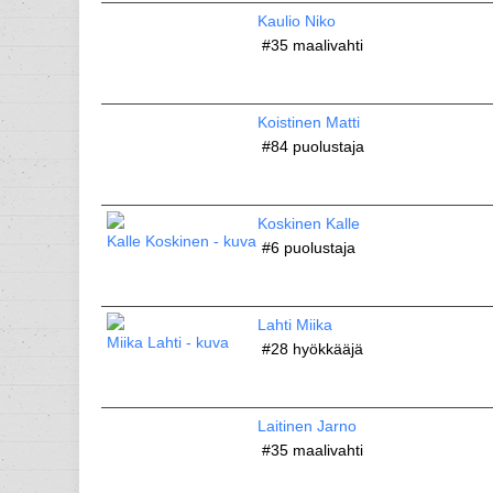
Kaulio Niko
#35
maalivahti
Koistinen Matti
#84
puolustaja
Koskinen Kalle
#6
puolustaja
Lahti Miika
#28
hyökkääjä
Laitinen Jarno
#35
maalivahti