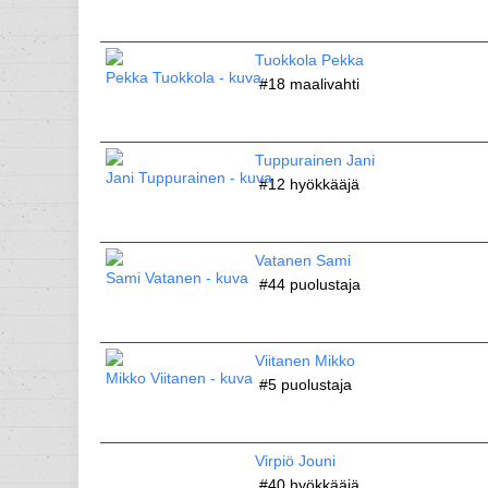
Tuokkola Pekka
#18
maalivahti
Tuppurainen Jani
#12
hyökkääjä
Vatanen Sami
#44
puolustaja
Viitanen Mikko
#5
puolustaja
Virpiö Jouni
#40
hyökkääjä