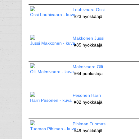
Louhivaara Ossi
#23
hyökkääjä
Makkonen Jussi
#85
hyökkääjä
Malmivaara Olli
#64
puolustaja
Pesonen Harri
#82
hyökkääjä
Pihlman Tuomas
#49
hyökkääjä