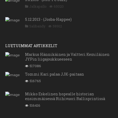
Jalkapallo
65020
5.12.2013 - (Josba-Happee)
Salibandy
58912
LUETUIMMAT ARTIKKELIT
Markus Hännikäinen ja Valtteri Kemiläinen
JYPin liigajoukkueeseen
517086
Tommi Kari palaa JJK-paitaan
516765
Mikko Eskelinen hopealle historian
ensimmäisessä Riihivuori Rallisprintissä
516416