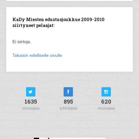
KaDy Miesten edustusjoukkue 2009-2010
siirtyneet pelaajat:
Ei siirtoja.
Takaisin edelliselle sivulle
1635
895
620
seuraajaa
tykkääjää
seuraajaa