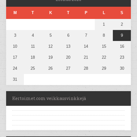
M
T
K
T
P
L
S
1
2
3
4
5
6
7
8
9
10
11
12
13
14
15
16
17
18
19
20
21
22
23
24
25
26
27
28
29
30
31
Kertoimet.com veikkausvinkkejä