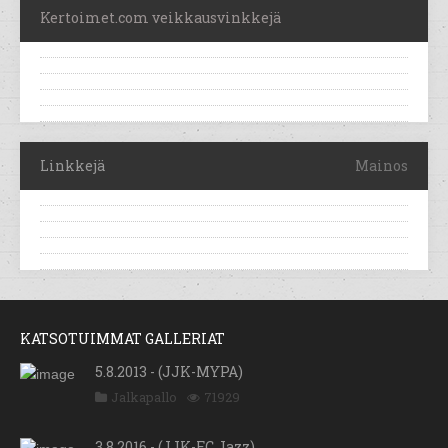
Kertoimet.com veikkausvinkkejä
Linkkejä
Mainos
KATSOTUIMMAT GALLERIAT
5.8.2013 - (JJK-MYPA)
Jalkapallo
71929
3.8.2016 - (JJK-FC Jazz)