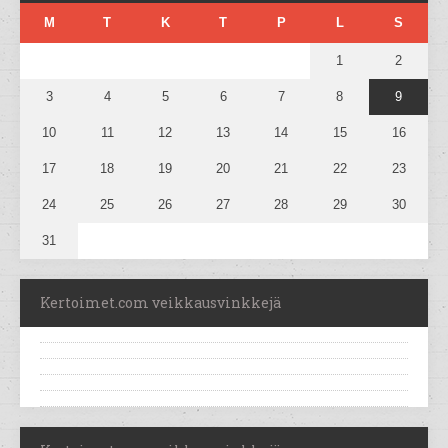
M
T
K
T
P
L
S
1
2
3
4
5
6
7
8
9
10
11
12
13
14
15
16
17
18
19
20
21
22
23
24
25
26
27
28
29
30
31
Kertoimet.com veikkausvinkkejä