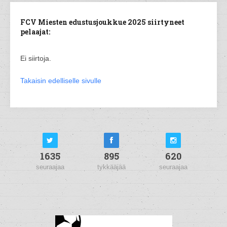
FCV Miesten edustusjoukkue 2025 siirtyneet
pelaajat:
Ei siirtoja.
Takaisin edelliselle sivulle
1635
895
620
seuraajaa
tykkääjää
seuraajaa