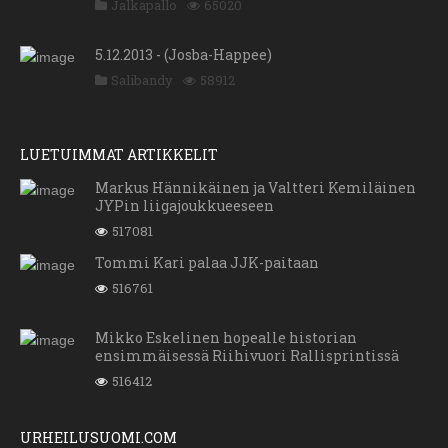
Jalkapallo
65020
5.12.2013 - (Josba-Happee)
Salibandy
58912
LUETUIMMAT ARTIKKELIT
Markus Hännikäinen ja Valtteri Kemiläinen
JYPin liigajoukkueeseen
517081
Tommi Kari palaa JJK-paitaan
516761
Mikko Eskelinen hopealle historian
ensimmäisessä Riihivuori Rallisprintissä
516412
URHEILUSUOMI.COM