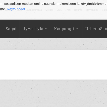
en, sosiaalisen median ominaisuuksien tukemiseen ja kävijämäärämme
amme.
Näytä tiedot
la
Kuopio
Lahti
Lappeenranta
Mikkeli
Oulu
Pori
Rauma
Rovaniemi
Sein
Sarjat
Jyväskylä
Kaupungit
UrheiluSu