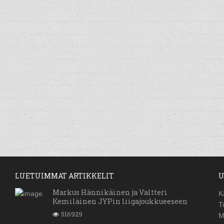
LUETUIMMAT ARTIKKELIT
U
Markus Hännikäinen ja Valtteri
K
Kemiläinen JYPin liigajoukkueeseen
T
516929
M