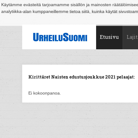
Käytämme evästeitä tarjoamamme sisällön ja mainosten räätälöimise
analytiikka-alan kumppaneillemme tietoa siitä, kuinka käytät sivusto
Suomi
Espoo
Helsinki
Hämeenlinna
Joensuu
Jyväskylä
Kouvo
Etusivu
Lajit
Kirittäret Naisten edustusjoukkue 2021 pelaajat:
Ei kokoonpanoa.