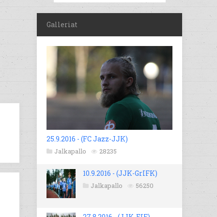
Galleriat
25.9.2016 - (FC Jazz-JJK)
Jalkapallo
28235
10.9.2016 - (JJK-GrIFK)
Jalkapallo
56250
27.8.2016 - (JJK-EIF)