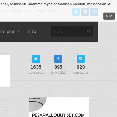
 analysoimiseen. Jaamme myös sosiaalisen median, mainosalan ja
äjoki
Tampere
Turku
Vaasa
Vantaa
Sulje
omi.com
Info
1635
895
620
seuraajaa
tykkääjää
seuraajaa