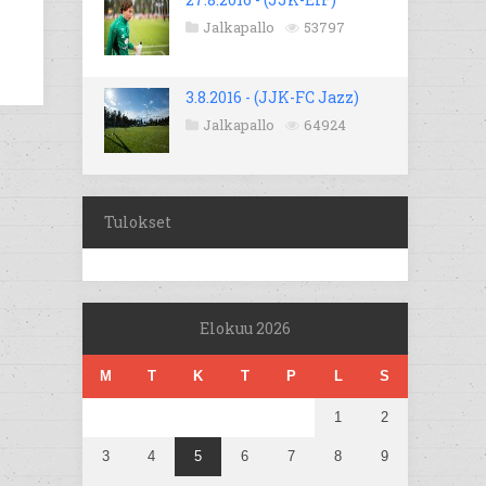
Jalkapallo
53797
3.8.2016 - (JJK-FC Jazz)
Jalkapallo
64924
Tulokset
Elokuu 2026
M
T
K
T
P
L
S
1
2
3
4
5
6
7
8
9