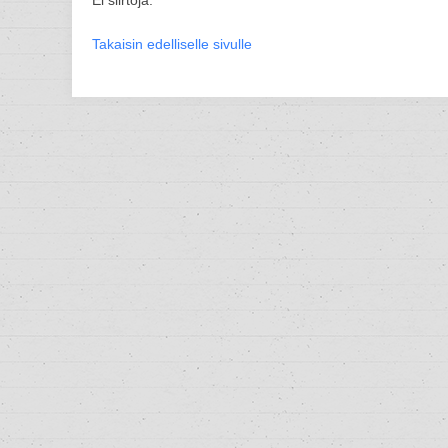
Ei siirtoja.
Takaisin edelliselle sivulle