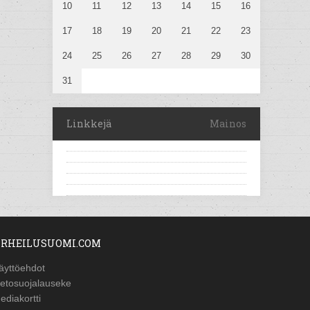
10
11
12
13
14
15
16
17
18
19
20
21
22
23
24
25
26
27
28
29
30
31
Linkkejä
Mainos
RHEILUSUOMI.COM
äyttöehdot
ietosuojalauseke
ediakortti