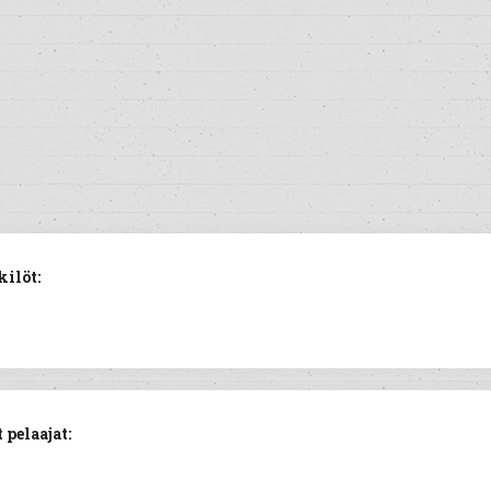
ilöt:
 pelaajat: