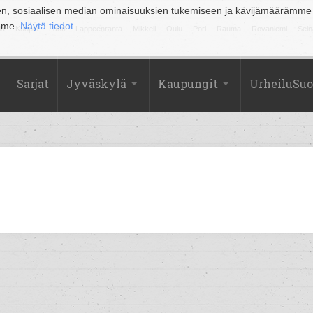
en, sosiaalisen median ominaisuuksien tukemiseen ja kävijämäärämme
amme.
Näytä tiedot
la
Kuopio
Lahti
Lappeenranta
Mikkeli
Oulu
Pori
Rauma
Rovaniemi
Sein
Sarjat
Jyväskylä
Kaupungit
UrheiluSu