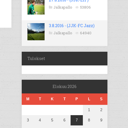
Jalkapallo
53806
3.8.2016 - (JJK-FC Jazz)
Jalkapallo
64940
Tulokset
Elokuu 2026
M
T
K
T
P
L
S
1
2
3
4
5
6
7
8
9