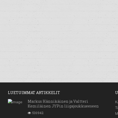
LUETUIMMAT ARTIKKELIT
U
Markus Hännikäinen ja Valtteri
K
Kemiläinen JYPin liigajoukkueeseen
T
516942
M