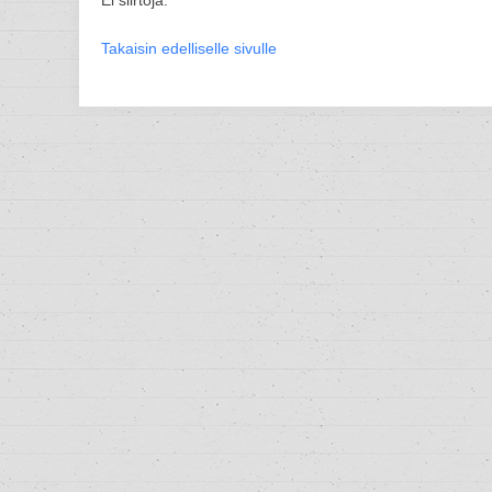
Ei siirtoja.
Takaisin edelliselle sivulle