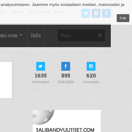
 analysoimiseen. Jaamme myös sosiaalisen median, mainosalan ja
äjoki
Tampere
Turku
Vaasa
Vantaa
Sulje
omi.com
Info
1635
895
620
seuraajaa
tykkääjää
seuraajaa