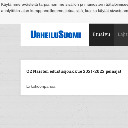
Käytämme evästeitä tarjoamamme sisällön ja mainosten räätälöimise
analytiikka-alan kumppaneillemme tietoa siitä, kuinka käytät sivusto
Suomi
Espoo
Helsinki
Hämeenlinna
Joensuu
Jyväskylä
Kouvo
Etusivu
Lajit
O2 Naisten edustusjoukkue 2021-2022 pelaajat:
Ei kokoonpanoa.