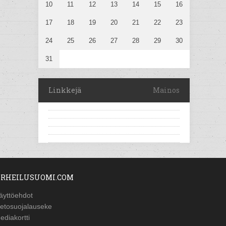
10
11
12
13
14
15
16
17
18
19
20
21
22
23
24
25
26
27
28
29
30
31
Linkkejä
Mainos
RHEILUSUOMI.COM
äyttöehdot
ietosuojalauseke
ediakortti