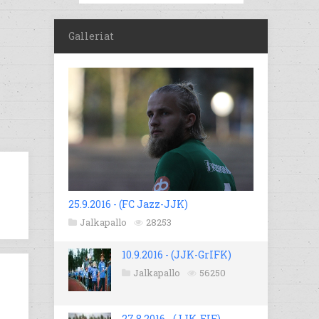
Galleriat
25.9.2016 - (FC Jazz-JJK)
Jalkapallo
28253
10.9.2016 - (JJK-GrIFK)
Jalkapallo
56250
27.8.2016 - (JJK-EIF)