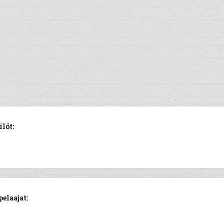
löt:
elaajat: