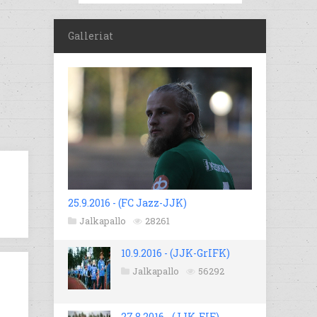
Galleriat
25.9.2016 - (FC Jazz-JJK)
Jalkapallo
28261
10.9.2016 - (JJK-GrIFK)
Jalkapallo
56292
27.8.2016 - (JJK-EIF)