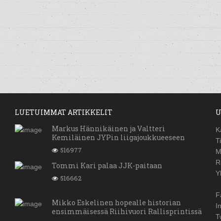
LUETUIMMAT ARTIKKELIT
U
Markus Hännikäinen ja Valtteri
K
Kemiläinen JYPin liigajoukkueeseen
T
516977
M
R
Tommi Kari palaa JJK-paitaan
Y
516662
F
Mikko Eskelinen hopealle historian
I
ensimmäisessä Riihivuori Rallisprintissä
T