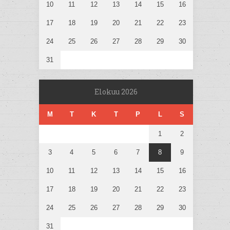
10
11
12
13
14
15
16
17
18
19
20
21
22
23
24
25
26
27
28
29
30
31
Elokuu 2026
M
T
K
T
P
L
S
1
2
3
4
5
6
7
8
9
10
11
12
13
14
15
16
17
18
19
20
21
22
23
24
25
26
27
28
29
30
31