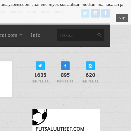
 analysoimiseen. Jaamme myös sosiaalisen median, mainosalan ja
äjoki
Tampere
Turku
Vaasa
Vantaa
Sulje
omi.com
Info
1635
895
620
seuraajaa
tykkääjää
seuraajaa