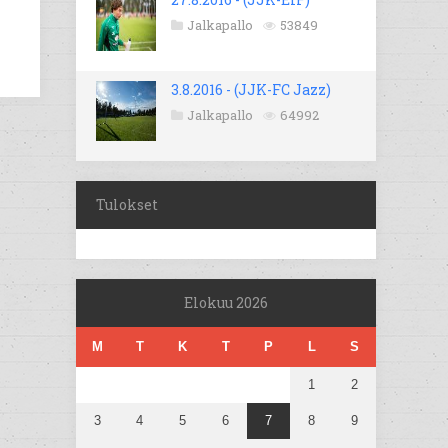
Jalkapallo
53849
3.8.2016 - (JJK-FC Jazz)
Jalkapallo
64992
Tulokset
Elokuu 2026
M
T
K
T
P
L
S
1
2
3
4
5
6
7
8
9