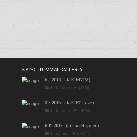
KATSOTUIMMAT GALLERIAT
5.8.2013 - (JJK-MYPA)
Jalkapallo
71856
3.8.2016 - (JJK-FC Jazz)
Jalkapallo
64968
5.12.2013 - (Josba-Happee)
Salibandy
58842