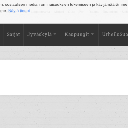
en, sosiaalisen median ominaisuuksien tukemiseen ja kävijämäärämme
amme.
Näytä tiedot
la
Kuopio
Lahti
Lappeenranta
Mikkeli
Oulu
Pori
Rauma
Rovaniemi
Sein
Sarjat
Jyväskylä
Kaupungit
UrheiluSu