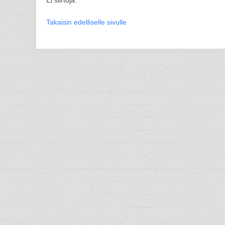
Ei siirtoja.
Takaisin edelliselle sivulle