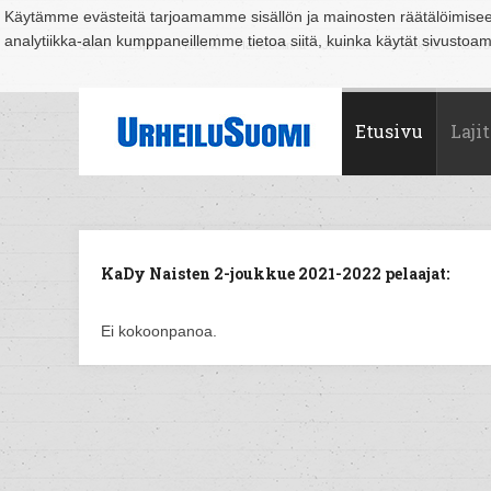
Käytämme evästeitä tarjoamamme sisällön ja mainosten räätälöimise
analytiikka-alan kumppaneillemme tietoa siitä, kuinka käytät sivusto
Suomi
Espoo
Helsinki
Hämeenlinna
Joensuu
Jyväskylä
Kouvo
Etusivu
Lajit
KaDy Naisten 2-joukkue 2021-2022 pelaajat:
Ei kokoonpanoa.