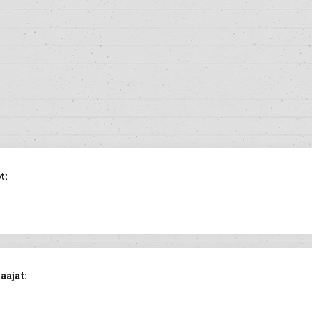
t:
aajat: