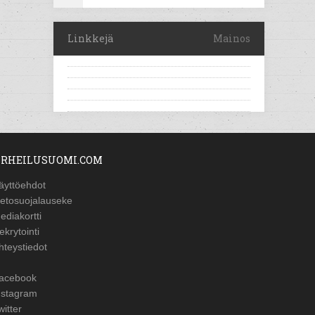
Linkkejä
Mainos
RHEILUSUOMI.COM
äyttöehdot
ietosuojalauseke
ediakortti
ekrytointi
hteystiedot
acebook
nstagram
witter