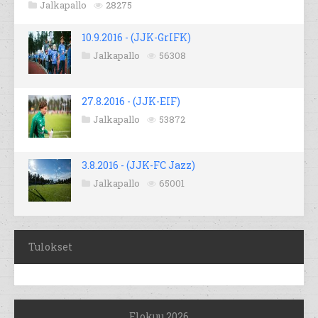
Jalkapallo
28275
10.9.2016 - (JJK-GrIFK)
Jalkapallo
56308
27.8.2016 - (JJK-EIF)
Jalkapallo
53872
3.8.2016 - (JJK-FC Jazz)
Jalkapallo
65001
Tulokset
Elokuu 2026