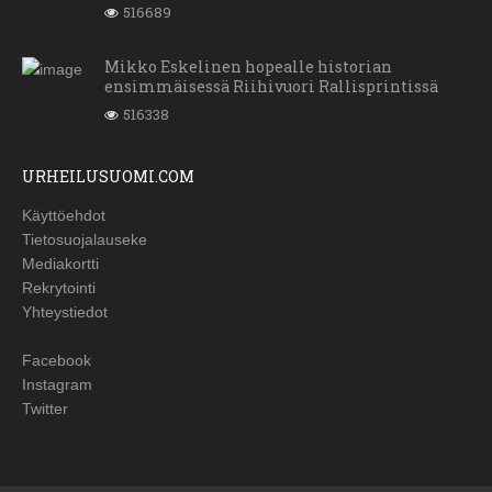
516689
Mikko Eskelinen hopealle historian
ensimmäisessä Riihivuori Rallisprintissä
516338
URHEILUSUOMI.COM
Käyttöehdot
Tietosuojalauseke
Mediakortti
Rekrytointi
Yhteystiedot
Facebook
Instagram
Twitter