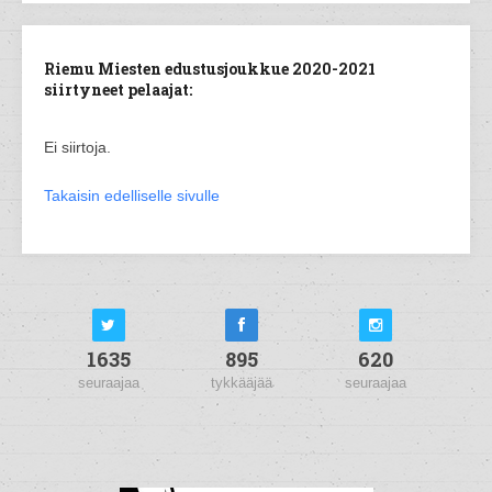
Riemu Miesten edustusjoukkue 2020-2021
siirtyneet pelaajat:
Ei siirtoja.
Takaisin edelliselle sivulle
1635
895
620
seuraajaa
tykkääjää
seuraajaa