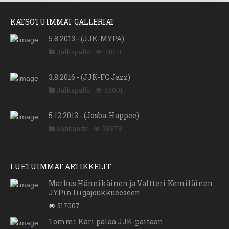
KATSOTUIMMAT GALLERIAT
5.8.2013 - (JJK-MYPA)
Jalkapallo
71871
3.8.2016 - (JJK-FC Jazz)
Jalkapallo
65001
5.12.2013 - (Josba-Happee)
Salibandy
58878
LUETUIMMAT ARTIKKELIT
Markus Hännikäinen ja Valtteri Kemiläinen
JYPin liigajoukkueeseen
517007
Tommi Kari palaa JJK-paitaan