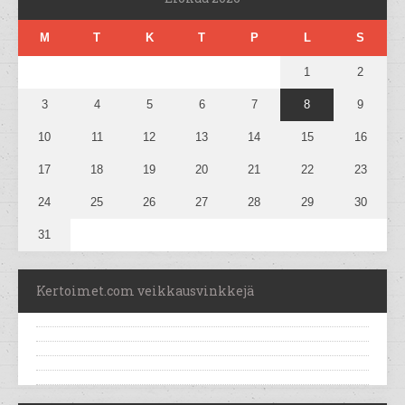
M
T
K
T
P
L
S
1
2
3
4
5
6
7
8
9
10
11
12
13
14
15
16
17
18
19
20
21
22
23
24
25
26
27
28
29
30
31
Kertoimet.com veikkausvinkkejä