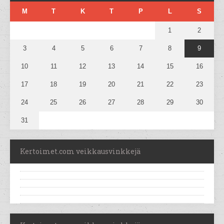
M
T
K
T
P
L
S
1
2
3
4
5
6
7
8
9
10
11
12
13
14
15
16
17
18
19
20
21
22
23
24
25
26
27
28
29
30
31
Kertoimet.com veikkausvinkkejä