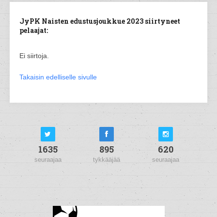
JyPK Naisten edustusjoukkue 2023 siirtyneet
pelaajat:
Ei siirtoja.
Takaisin edelliselle sivulle
1635
895
620
seuraajaa
tykkääjää
seuraajaa