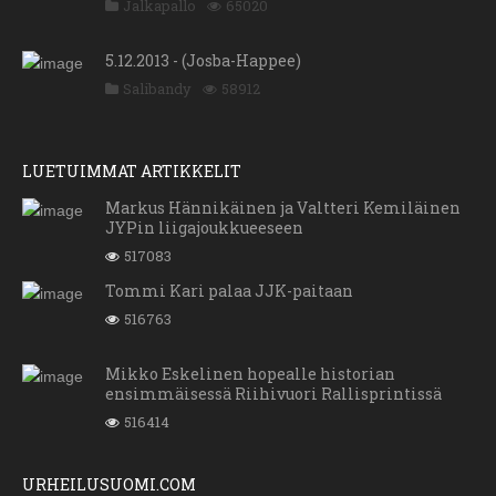
Jalkapallo
65020
5.12.2013 - (Josba-Happee)
Salibandy
58912
LUETUIMMAT ARTIKKELIT
Markus Hännikäinen ja Valtteri Kemiläinen
JYPin liigajoukkueeseen
517083
Tommi Kari palaa JJK-paitaan
516763
Mikko Eskelinen hopealle historian
ensimmäisessä Riihivuori Rallisprintissä
516414
URHEILUSUOMI.COM