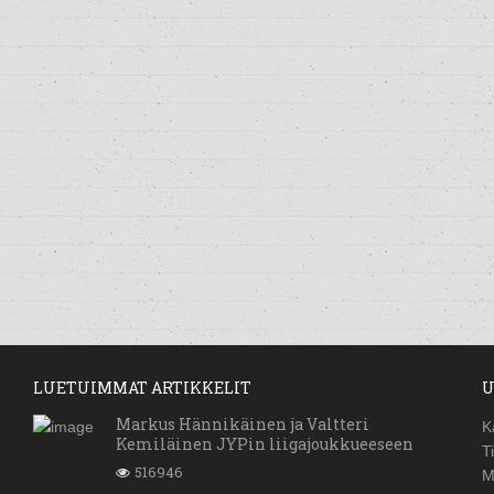
LUETUIMMAT ARTIKKELIT
U
Markus Hännikäinen ja Valtteri
K
Kemiläinen JYPin liigajoukkueeseen
T
516946
M