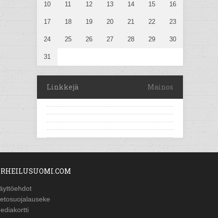
10
11
12
13
14
15
16
17
18
19
20
21
22
23
24
25
26
27
28
29
30
31
Linkkejä
Mainos
RHEILUSUOMI.COM
äyttöehdot
ietosuojalauseke
ediakortti