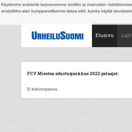
Käytämme evästeitä tarjoamamme sisällön ja mainosten räätälöimise
analytiikka-alan kumppaneillemme tietoa siitä, kuinka käytät sivusto
Suomi
Espoo
Helsinki
Hämeenlinna
Joensuu
Jyväskylä
Kouvo
Etusivu
Lajit
FCV Miesten edustusjoukkue 2022 pelaajat:
Ei kokoonpanoa.