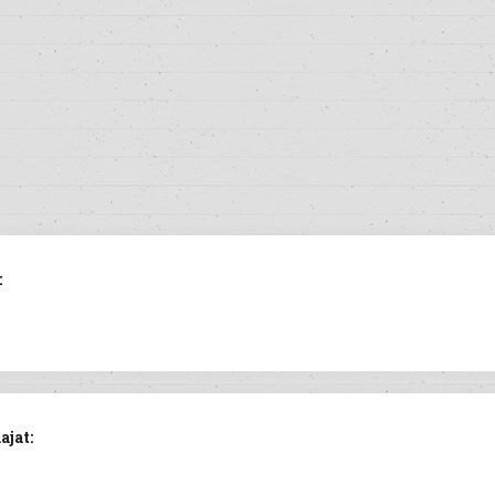
:
ajat: