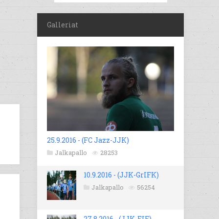
Galleriat
25.9.2016 - (FC Jazz-JJK)
Jalkapallo
28253
10.9.2016 - (JJK-GrIFK)
Jalkapallo
56254
27.8.2016 - (JJK-EIF)