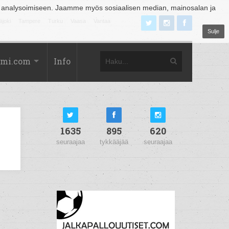
 analysoimiseen. Jaamme myös sosiaalisen median, mainosalan ja
äjoki
Tampere
Turku
Vaasa
Vantaa
Sulje
omi.com
Info
1635
895
620
seuraajaa
tykkääjää
seuraajaa