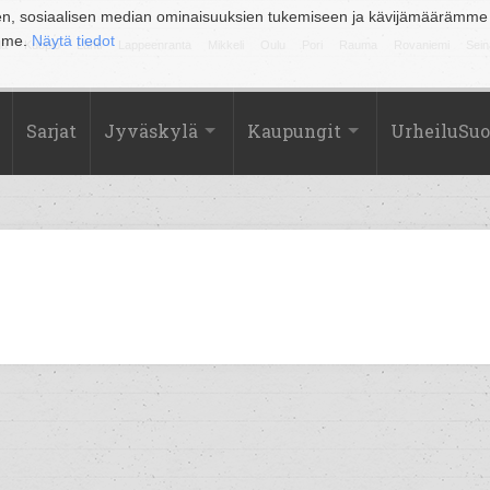
en, sosiaalisen median ominaisuuksien tukemiseen ja kävijämäärämme
amme.
Näytä tiedot
la
Kuopio
Lahti
Lappeenranta
Mikkeli
Oulu
Pori
Rauma
Rovaniemi
Sein
Sarjat
Jyväskylä
Kaupungit
UrheiluSu