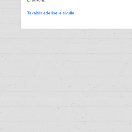
Ei siirtoja.
Takaisin edelliselle sivulle