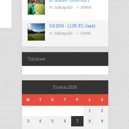
Jalkapallo
53806
3.8.2016 - (JJK-FC Jazz)
Jalkapallo
64951
Tulokset
Elokuu 2026
M
T
K
T
P
L
S
1
2
3
4
5
6
7
8
9