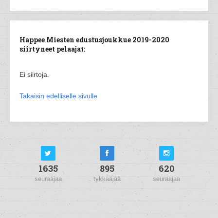
Happee Miesten edustusjoukkue 2019-2020
siirtyneet pelaajat:
Ei siirtoja.
Takaisin edelliselle sivulle
1635
895
620
seuraajaa
tykkääjää
seuraajaa