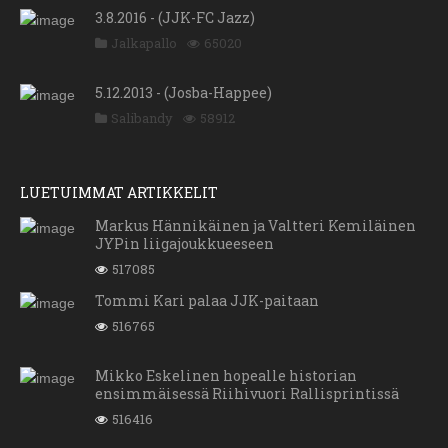
3.8.2016 - (JJK-FC Jazz)
Jalkapallo
65020
5.12.2013 - (Josba-Happee)
Salibandy
58912
LUETUIMMAT ARTIKKELIT
Markus Hännikäinen ja Valtteri Kemiläinen
JYPin liigajoukkueeseen
517085
Tommi Kari palaa JJK-paitaan
516765
Mikko Eskelinen hopealle historian
ensimmäisessä Riihivuori Rallisprintissä
516416