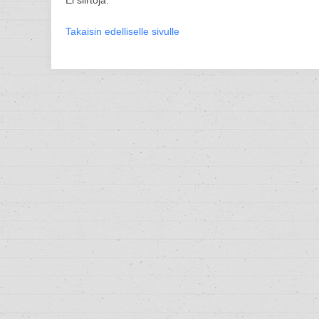
Ei siirtoja.
Takaisin edelliselle sivulle