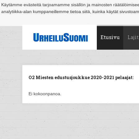
Käytämme evästeitä tarjoamamme sisällön ja mainosten räätälöimise
analytiikka-alan kumppaneillemme tietoa siitä, kuinka käytät sivusto
Suomi
Espoo
Helsinki
Hämeenlinna
Joensuu
Jyväskylä
Kouvo
Etusivu
Lajit
O2 Miesten edustusjoukkue 2020-2021 pelaajat:
Ei kokoonpanoa.