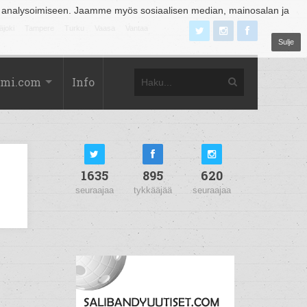
 analysoimiseen. Jaamme myös sosiaalisen median, mainosalan ja
äjoki
Tampere
Turku
Vaasa
Vantaa
Sulje
omi.com
Info
1635
895
620
seuraajaa
tykkääjää
seuraajaa