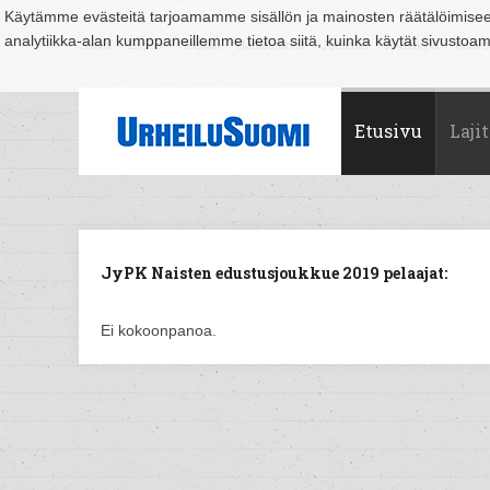
Käytämme evästeitä tarjoamamme sisällön ja mainosten räätälöimise
analytiikka-alan kumppaneillemme tietoa siitä, kuinka käytät sivusto
Suomi
Espoo
Helsinki
Hämeenlinna
Joensuu
Jyväskylä
Kouvo
Etusivu
Lajit
JyPK Naisten edustusjoukkue 2019 pelaajat:
Ei kokoonpanoa.