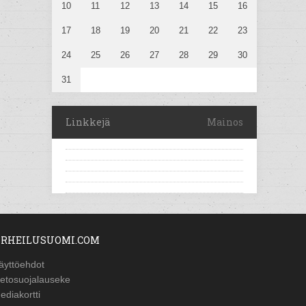
10
11
12
13
14
15
16
17
18
19
20
21
22
23
24
25
26
27
28
29
30
31
Linkkejä
Mainos
RHEILUSUOMI.COM
äyttöehdot
ietosuojalauseke
ediakortti