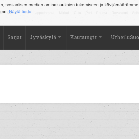
en, sosiaalisen median ominaisuuksien tukemiseen ja kävijämäärämme
amme.
Näytä tiedot
la
Kuopio
Lahti
Lappeenranta
Mikkeli
Oulu
Pori
Rauma
Rovaniemi
Sein
Sarjat
Jyväskylä
Kaupungit
UrheiluSu