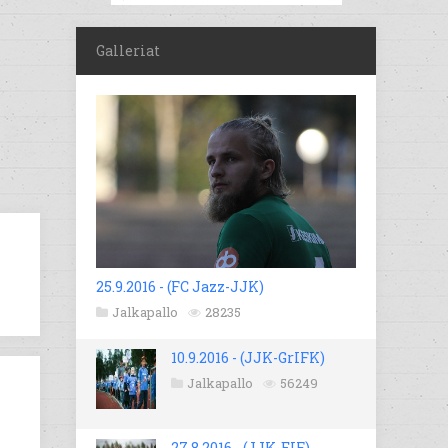
Galleriat
25.9.2016 - (FC Jazz-JJK)
Jalkapallo
28235
10.9.2016 - (JJK-GrIFK)
Jalkapallo
56249
27.8.2016 - (JJK-EIF)