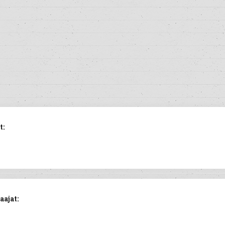
t:
ajat: