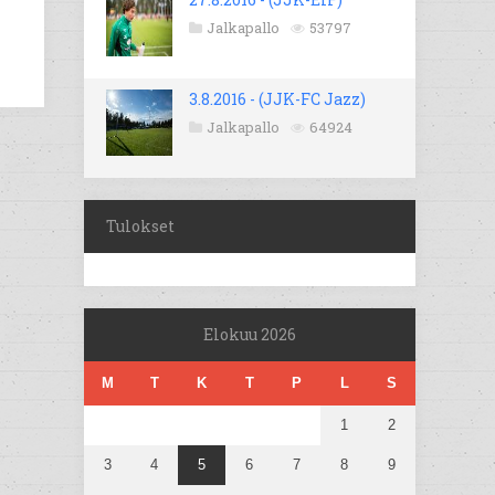
Jalkapallo
53797
3.8.2016 - (JJK-FC Jazz)
Jalkapallo
64924
Tulokset
Elokuu 2026
M
T
K
T
P
L
S
1
2
3
4
5
6
7
8
9