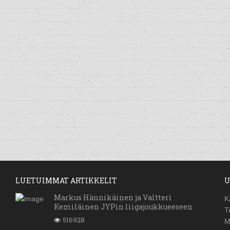
LUETUIMMAT ARTIKKELIT
U
Markus Hännikäinen ja Valtteri
K
Kemiläinen JYPin liigajoukkueeseen
T
516928
M