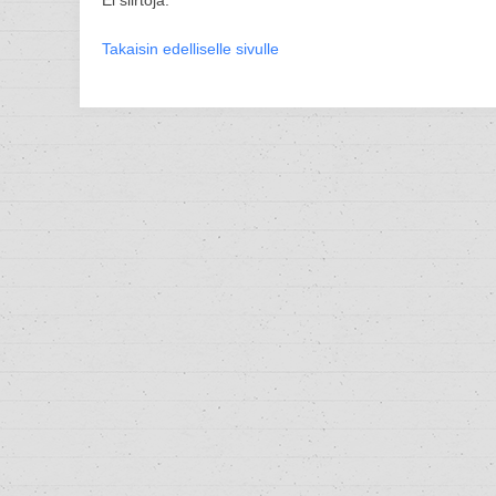
Ei siirtoja.
Takaisin edelliselle sivulle