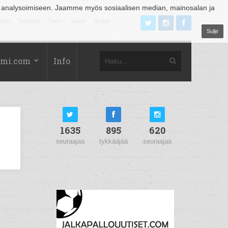
 analysoimiseen. Jaamme myös sosiaalisen median, mainosalan ja
äjoki
Tampere
Turku
Vaasa
Vantaa
Sulje
omi.com
Info
1635
895
620
seuraajaa
tykkääjää
seuraajaa