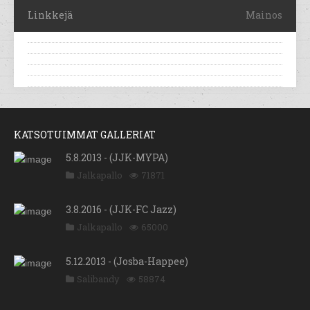
Linkkejä
Mainos
KATSOTUIMMAT GALLERIAT
5.8.2013 - (JJK-MYPA)
Jalkapallo
71871
3.8.2016 - (JJK-FC Jazz)
Jalkapallo
65000
5.12.2013 - (Josba-Happee)
Salibandy
58874