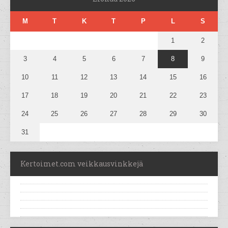
M
T
K
T
P
L
S
1
2
3
4
5
6
7
8
9
10
11
12
13
14
15
16
17
18
19
20
21
22
23
24
25
26
27
28
29
30
31
Kertoimet.com veikkausvinkkejä