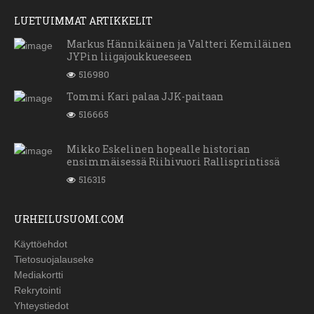
LUETUIMMAT ARTIKKELIT
Markus Hännikäinen ja Valtteri Kemiläinen
JYPin liigajoukkueeseen
516980
Tommi Kari palaa JJK-paitaan
516665
Mikko Eskelinen hopealle historian
ensimmäisessä Riihivuori Rallisprintissä
516315
URHEILUSUOMI.COM
Käyttöehdot
Tietosuojalauseke
Mediakortti
Rekrytointi
Yhteystiedot