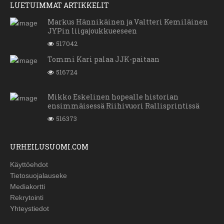
LUETUIMMAT ARTIKKELIT
Markus Hännikäinen ja Valtteri Kemiläinen
JYPin liigajoukkueeseen
517042
Tommi Kari palaa JJK-paitaan
516724
Mikko Eskelinen hopealle historian
ensimmäisessä Riihivuori Rallisprintissä
516373
URHEILUSUOMI.COM
Käyttöehdot
Tietosuojalauseke
Mediakortti
Rekrytointi
Yhteystiedot