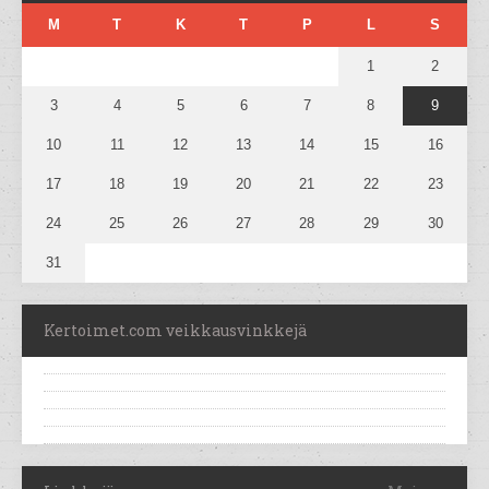
M
T
K
T
P
L
S
1
2
3
4
5
6
7
8
9
10
11
12
13
14
15
16
17
18
19
20
21
22
23
24
25
26
27
28
29
30
31
Kertoimet.com veikkausvinkkejä