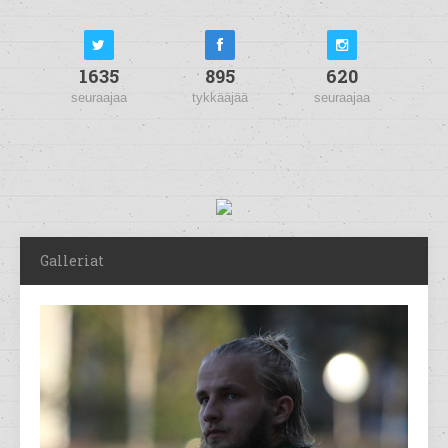
1635
895
620
seuraajaa
tykkääjää
seuraajaa
Galleriat