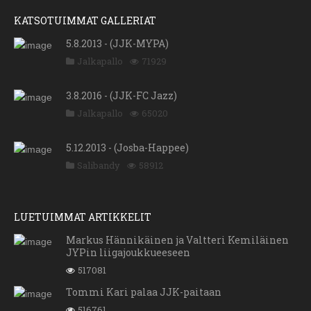
KATSOTUIMMAT GALLERIAT
5.8.2013 - (JJK-MYPA)
Jalkapallo
71929
3.8.2016 - (JJK-FC Jazz)
Jalkapallo
65020
5.12.2013 - (Josba-Happee)
Salibandy
58912
LUETUIMMAT ARTIKKELIT
Markus Hännikäinen ja Valtteri Kemiläinen
JYPin liigajoukkueeseen
517081
Tommi Kari palaa JJK-paitaan
516761