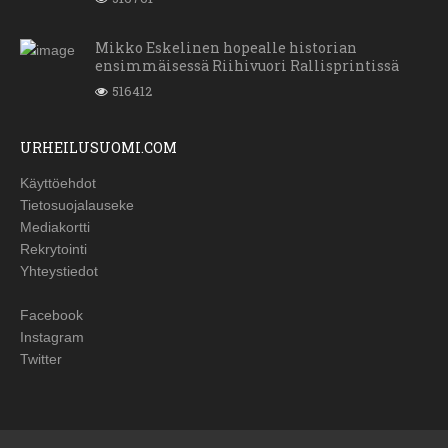
Mikko Eskelinen hopealle historian
ensimmäisessä Riihivuori Rallisprintissä
516412
URHEILUSUOMI.COM
Käyttöehdot
Tietosuojalauseke
Mediakortti
Rekrytointi
Yhteystiedot
Facebook
Instagram
Twitter