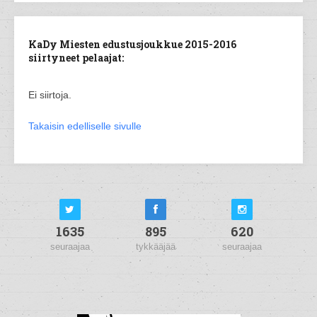
KaDy Miesten edustusjoukkue 2015-2016
siirtyneet pelaajat:
Ei siirtoja.
Takaisin edelliselle sivulle
1635
895
620
seuraajaa
tykkääjää
seuraajaa