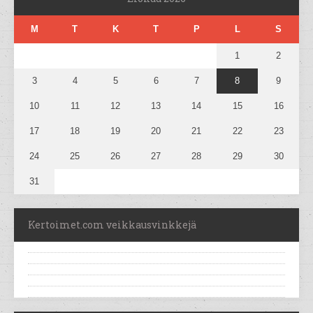
M
T
K
T
P
L
S
1
2
3
4
5
6
7
8
9
10
11
12
13
14
15
16
17
18
19
20
21
22
23
24
25
26
27
28
29
30
31
Kertoimet.com veikkausvinkkejä