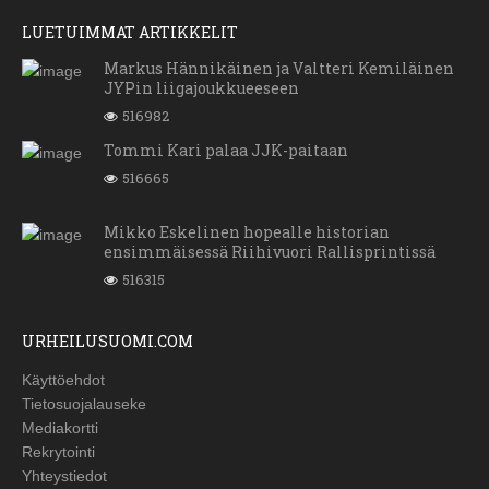
LUETUIMMAT ARTIKKELIT
Markus Hännikäinen ja Valtteri Kemiläinen
JYPin liigajoukkueeseen
516982
Tommi Kari palaa JJK-paitaan
516665
Mikko Eskelinen hopealle historian
ensimmäisessä Riihivuori Rallisprintissä
516315
URHEILUSUOMI.COM
Käyttöehdot
Tietosuojalauseke
Mediakortti
Rekrytointi
Yhteystiedot