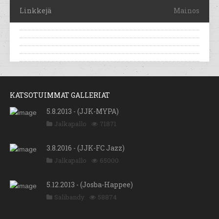
Linkkejä
Mainos
KATSOTUIMMAT GALLERIAT
5.8.2013 - (JJK-MYPA)
Jalkapallo
71871
3.8.2016 - (JJK-FC Jazz)
Jalkapallo
65000
5.12.2013 - (Josba-Happee)
Salibandy
58874