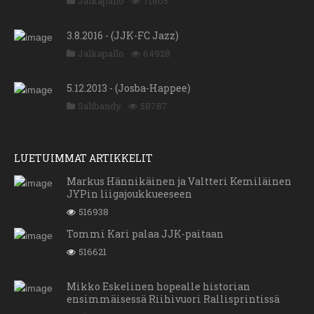
Jalkapallo
71805
3.8.2016 - (JJK-FC Jazz)
Jalkapallo
64928
5.12.2013 - (Josba-Happee)
Salibandy
58787
LUETUIMMAT ARTIKKELIT
Markus Hännikäinen ja Valtteri Kemiläinen
JYPin liigajoukkueeseen
516938
Tommi Kari palaa JJK-paitaan
516621
Mikko Eskelinen hopealle historian
ensimmäisessä Riihivuori Rallisprintissä