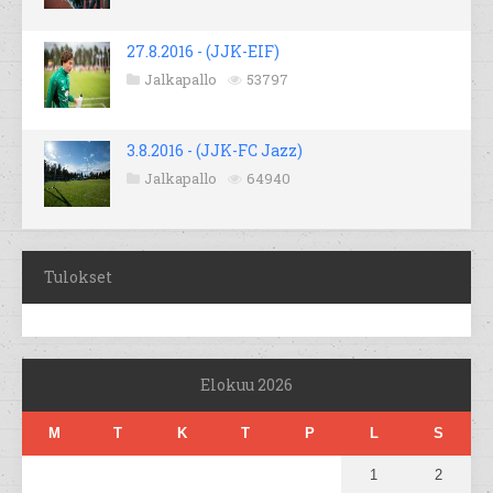
27.8.2016 - (JJK-EIF)
Jalkapallo
53797
3.8.2016 - (JJK-FC Jazz)
Jalkapallo
64940
Tulokset
Elokuu 2026
M
T
K
T
P
L
S
1
2