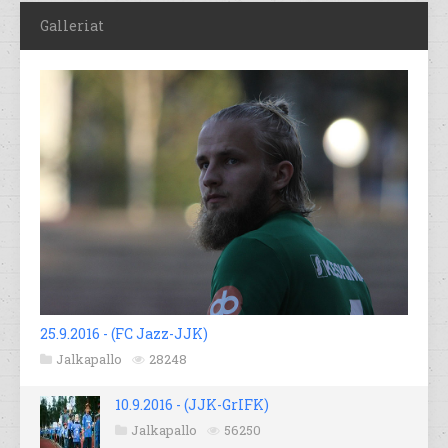
Galleriat
25.9.2016 - (FC Jazz-JJK)
Jalkapallo
28248
10.9.2016 - (JJK-GrIFK)
Jalkapallo
56250