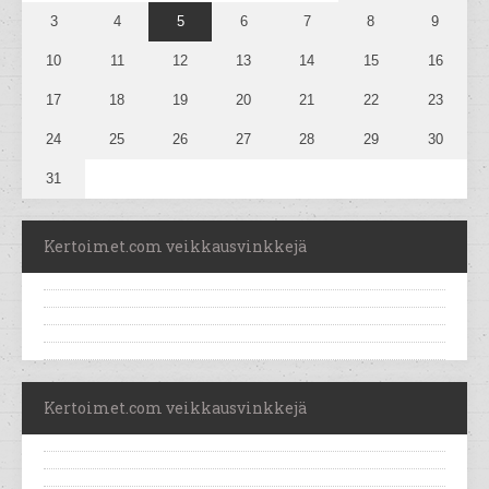
3
4
5
6
7
8
9
10
11
12
13
14
15
16
17
18
19
20
21
22
23
24
25
26
27
28
29
30
31
Kertoimet.com veikkausvinkkejä
Kertoimet.com veikkausvinkkejä