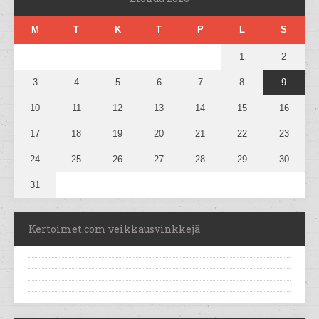
M
T
K
T
P
L
S
1
2
3
4
5
6
7
8
9
10
11
12
13
14
15
16
17
18
19
20
21
22
23
24
25
26
27
28
29
30
31
Kertoimet.com veikkausvinkkejä