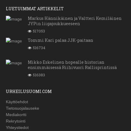
LUETUIMMAT ARTIKKELIT
Markus Hännikäinen ja Valtteri Kemiläinen
JYPin liigajoukkueeseen
517053
Tommi Kari palaa JJK-paitaan
516734
Mikko Eskelinen hopealle historian
ensimmäisessä Riihivuori Rallisprintissä
516383
URHEILUSUOMI.COM
Käyttöehdot
Tietosuojalauseke
Mediakortti
Rekrytointi
Yhteystiedot