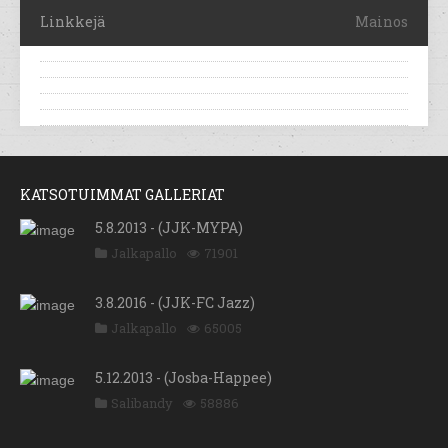
Linkkejä
Mainos
KATSOTUIMMAT GALLERIAT
5.8.2013 - (JJK-MYPA)
Jalkapallo
71901
3.8.2016 - (JJK-FC Jazz)
Jalkapallo
65005
5.12.2013 - (Josba-Happee)
Salibandy
58886