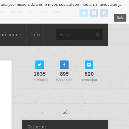
 analysoimiseen. Jaamme myös sosiaalisen median, mainosalan ja
äjoki
Tampere
Turku
Vaasa
Vantaa
Sulje
omi.com
Info
1635
895
620
seuraajaa
tykkääjää
seuraajaa
Galleriat