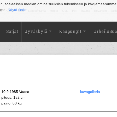
en, sosiaalisen median ominaisuuksien tukemiseen ja kävijämäärämme
amme.
Näytä tiedot
la
Kuopio
Lahti
Lappeenranta
Mikkeli
Oulu
Pori
Rauma
Rovaniemi
Sein
Sarjat
Jyväskylä
Kaupungit
UrheiluSu
10.9.1985 Vaasa
kuvagalleria
pituus: 182 cm
paino: 88 kg