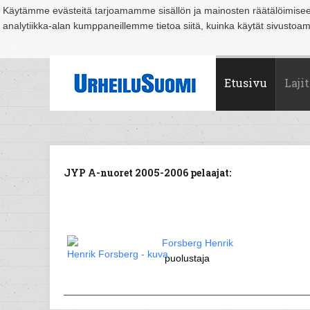
Käytämme evästeitä tarjoamamme sisällön ja mainosten räätälöimise
analytiikka-alan kumppaneillemme tietoa siitä, kuinka käytät sivusto
Suomi
Espoo
Helsinki
Hämeenlinna
Joensuu
Jyväskylä
Kouvo
Etusivu
Lajit
JYP A-nuoret 2005-2006 pelaajat:
Forsberg Henrik
puolustaja