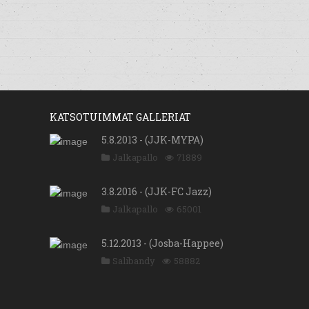
KATSOTUIMMAT GALLERIAT
5.8.2013 - (JJK-MYPA)
Jalkapallo
71889
3.8.2016 - (JJK-FC Jazz)
Jalkapallo
65001
5.12.2013 - (Josba-Happee)
Salibandy
58882