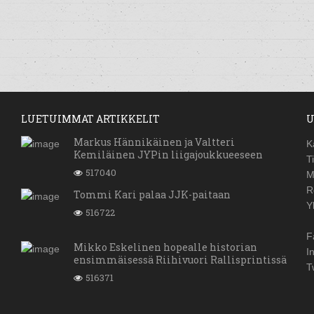
LUETUIMMAT ARTIKKELIT
U
Markus Hännikäinen ja Valtteri
K
Kemiläinen JYPin liigajoukkueeseen
T
517040
M
R
Tommi Kari palaa JJK-paitaan
Y
516722
F
Mikko Eskelinen hopealle historian
I
ensimmäisessä Riihivuori Rallisprintissä
T
516371