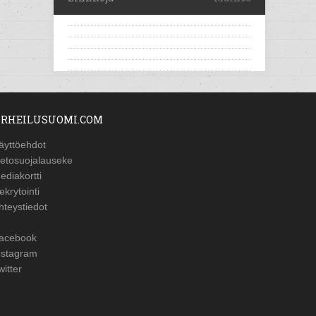
RHEILUSUOMI.COM
äyttöehdot
ietosuojalauseke
ediakortti
ekrytointi
hteystiedot
acebook
nstagram
witter