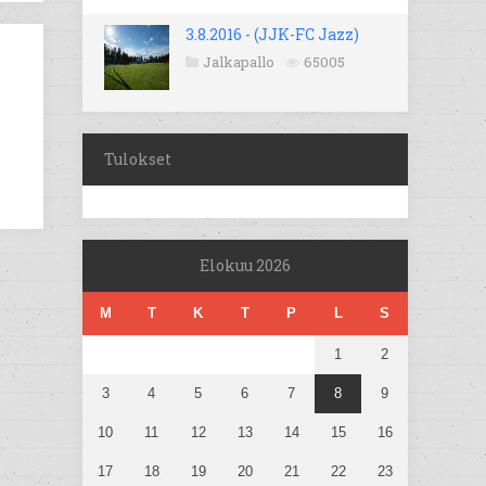
3.8.2016 - (JJK-FC Jazz)
Jalkapallo
65005
Tulokset
Elokuu 2026
M
T
K
T
P
L
S
1
2
3
4
5
6
7
8
9
10
11
12
13
14
15
16
17
18
19
20
21
22
23