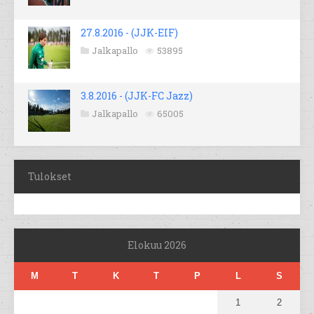
27.8.2016 - (JJK-EIF)
Jalkapallo
53895
3.8.2016 - (JJK-FC Jazz)
Jalkapallo
65005
Tulokset
Elokuu 2026
M
T
K
T
P
L
S
1
2