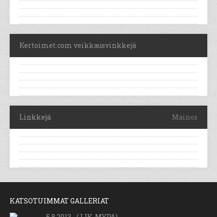
Kertoimet.com veikkausvinkkejä
Linkkejä
Mainos
KATSOTUIMMAT GALLERIAT
5.8.2013 - (JJK-MYPA)