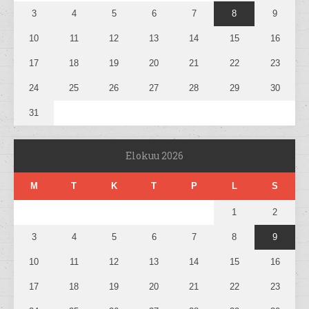
3
4
5
6
7
8
9
10
11
12
13
14
15
16
17
18
19
20
21
22
23
24
25
26
27
28
29
30
31
Elokuu 2026
M
T
K
T
P
L
S
1
2
3
4
5
6
7
8
9
10
11
12
13
14
15
16
17
18
19
20
21
22
23