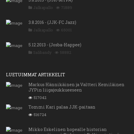
Jalkapallo
71889
3.8.2016 - (JJK-FC Jazz)
Jalkapallo
65001
5.12.2013 - (Josba-Happee)
Salibandy
58882
LUETUIMMAT ARTIKKELIT
Markus Hännikäinen ja Valtteri Kemiläinen
JYPin liigajoukkueeseen
517042
Tommi Kari palaa JJK-paitaan
516724
Mikko Eskelinen hopealle historian