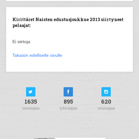
Kirittäret Naisten edustusjoukkue 2013 siirtyneet
pelaajat:
Ei siirtoja.
Takaisin edelliselle sivulle
1635
895
620
seuraajaa
tykkääjää
seuraajaa