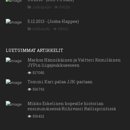
Jalkapallo
65020
5.12.2013 - (Josba-Happee)
Salibandy
58912
LUETUIMMAT ARTIKKELIT
Markus Hännikäinen ja Valtteri Kemiläinen
JYPin liigajoukkueeseen
517081
Tommi Kari palaa JJK-paitaan
516761
Mikko Eskelinen hopealle historian
ensimmäisessä Riihivuori Rallisprintissä
516412