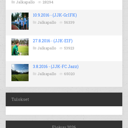
Jalkapallo
28294
10.9.2016 - (JJK-GrIFK)
Jalkapallo
56339
27.8.2016 - (JJK-EIF)
Jalkapallo
53923
3.8.2016 - (JJK-FC Jazz)
Jalkapallo
65020
Tulokset
Elokuu 2026