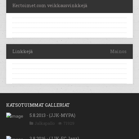
Kertoimet.com veikkausvinkkejä
Linkkejä
Mainos
KATSOTUIMMAT GALLERIAT
5.8.2013 - (JJK-MYPA)
Jalkapallo
71929
3.8.2016 - (JJK-FC Jazz)