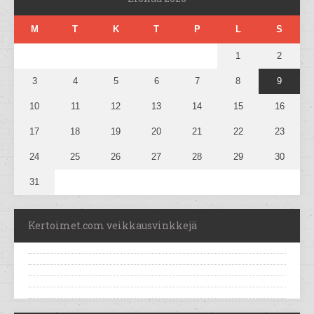
M
T
K
T
P
L
S
1
2
3
4
5
6
7
8
9
10
11
12
13
14
15
16
17
18
19
20
21
22
23
24
25
26
27
28
29
30
31
Kertoimet.com veikkausvinkkejä