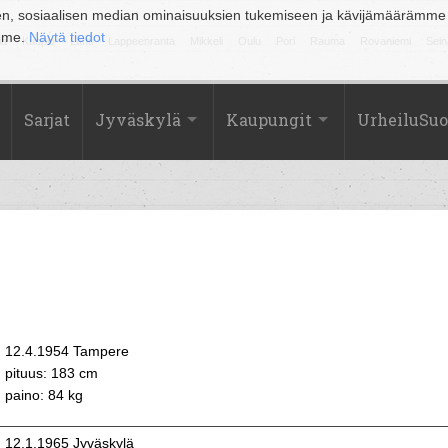
en, sosiaalisen median ominaisuuksien tukemiseen ja kävijämäärämme
amme.
Näytä tiedot
la
Kuopio
Lahti
Lappeenranta
Mikkeli
Oulu
Pori
Rauma
Rovaniemi
Sein
Sarjat
Jyväskylä
Kaupungit
UrheiluSu
12.4.1954 Tampere
pituus: 183 cm
paino: 84 kg
12.1.1965 Jyväskylä