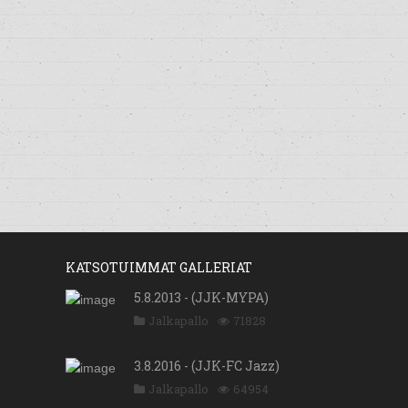
KATSOTUIMMAT GALLERIAT
5.8.2013 - (JJK-MYPA)
Jalkapallo
71828
3.8.2016 - (JJK-FC Jazz)
Jalkapallo
64954