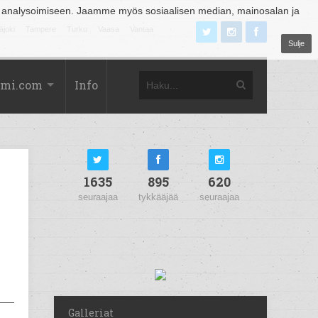
 analysoimiseen. Jaamme myös sosiaalisen median, mainosalan ja
äjoki
Tampere
Turku
Vaasa
Vantaa
Sulje
omi.com
Info
1635
895
620
seuraajaa
tykkääjää
seuraajaa
Galleriat