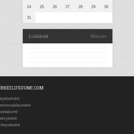
24
25
26
27
28
29
30
31
Linkkejä
Mainos
RHEILUSUOMI.COM
äyttöehdot
ietosuojalauseke
ediakortti
ekrytointi
hteystiedot