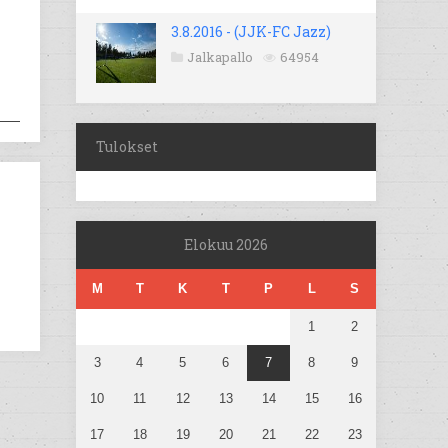
3.8.2016 - (JJK-FC Jazz)
Jalkapallo
64954
Tulokset
Elokuu 2026
M
T
K
T
P
L
S
1
2
3
4
5
6
7
8
9
10
11
12
13
14
15
16
17
18
19
20
21
22
23