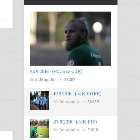
25.9.2016 - (FC Jazz-JJK)
Jalkapallo
28257
10.9.2016 - (JJK-GrIFK)
Jalkapallo
56258
27.8.2016 - (JJK-EIF)
Jalkapallo
53815