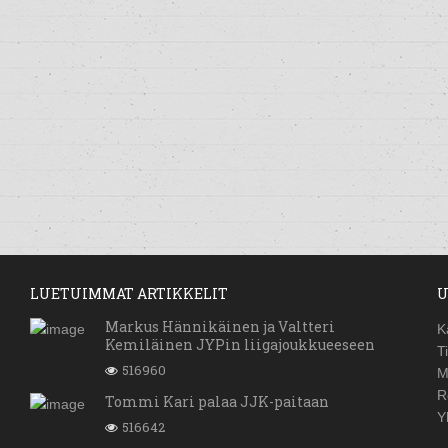
LUETUIMMAT ARTIKKELIT
U
Markus Hännikäinen ja Valtteri
K
Kemiläinen JYPin liigajoukkueeseen
T
516960
M
R
Tommi Kari palaa JJK-paitaan
Y
516642