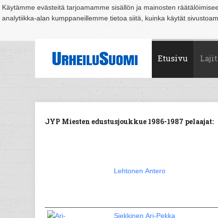
Käytämme evästeitä tarjoamamme sisällön ja mainosten räätälöimise
analytiikka-alan kumppaneillemme tietoa siitä, kuinka käytät sivusto
Suomi
Espoo
Helsinki
Hämeenlinna
Joensuu
Jyväskylä
Kouvo
Etusivu
Lajit
JYP Miesten edustusjoukkue 1986-1987 pelaajat:
Lehtonen Antero
Siekkinen Ari-Pekka