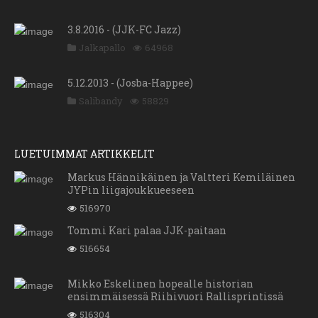
3.8.2016 - (JJK-FC Jazz)
Jalkapallo
64968
5.12.2013 - (Josba-Happee)
Salibandy
58829
LUETUIMMAT ARTIKKELIT
Markus Hännikäinen ja Valtteri Kemiläinen
JYPin liigajoukkueeseen
516970
Tommi Kari palaa JJK-paitaan
516654
Mikko Eskelinen hopealle historian
ensimmäisessä Riihivuori Rallisprintissä
516304