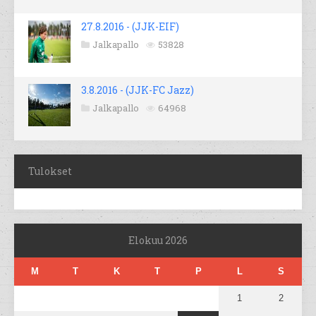
27.8.2016 - (JJK-EIF)
Jalkapallo
53828
3.8.2016 - (JJK-FC Jazz)
Jalkapallo
64968
Tulokset
Elokuu 2026
M
T
K
T
P
L
S
1
2