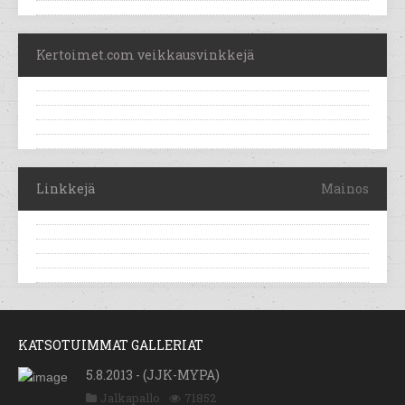
Kertoimet.com veikkausvinkkejä
Linkkejä
Mainos
KATSOTUIMMAT GALLERIAT
5.8.2013 - (JJK-MYPA)
Jalkapallo
71852