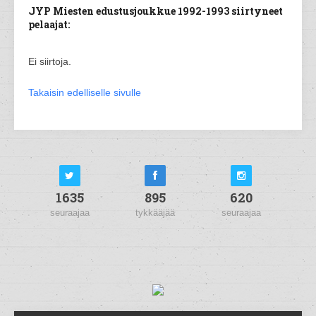
JYP Miesten edustusjoukkue 1992-1993 siirtyneet
pelaajat:
Ei siirtoja.
Takaisin edelliselle sivulle
1635
895
620
seuraajaa
tykkääjää
seuraajaa