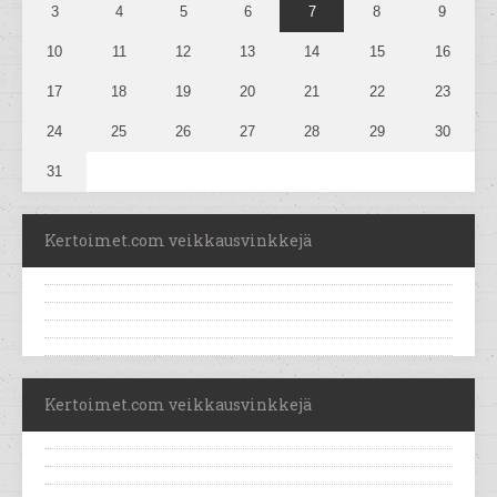
3
4
5
6
7
8
9
10
11
12
13
14
15
16
17
18
19
20
21
22
23
24
25
26
27
28
29
30
31
Kertoimet.com veikkausvinkkejä
Kertoimet.com veikkausvinkkejä