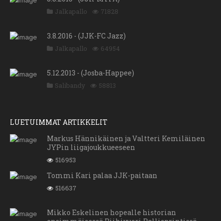
Jalkapallo
71828
3.8.2016 - (JJK-FC Jazz)
Jalkapallo
64954
5.12.2013 - (Josba-Happee)
Salibandy
58813
LUETUIMMAT ARTIKKELIT
Markus Hännikäinen ja Valtteri Kemiläinen
JYPin liigajoukkueeseen
516953
Tommi Kari palaa JJK-paitaan
516637
Mikko Eskelinen hopealle historian