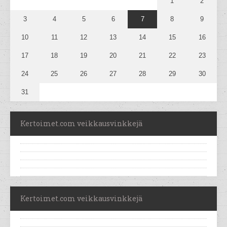
1
2
3
4
5
6
7
8
9
10
11
12
13
14
15
16
17
18
19
20
21
22
23
24
25
26
27
28
29
30
31
Kertoimet.com veikkausvinkkejä
Kertoimet.com veikkausvinkkejä