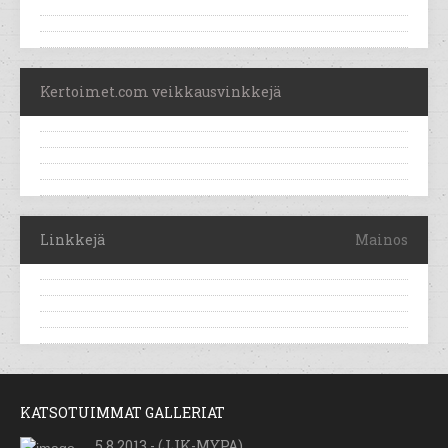
Kertoimet.com veikkausvinkkejä
Linkkejä
Mainos
KATSOTUIMMAT GALLERIAT
5.8.2013 - (JJK-MYPA)