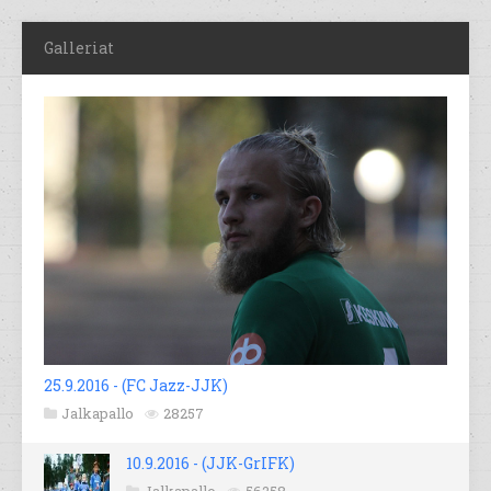
Galleriat
25.9.2016 - (FC Jazz-JJK)
Jalkapallo
28257
10.9.2016 - (JJK-GrIFK)