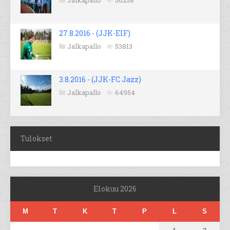
Jalkapallo
56258
27.8.2016 - (JJK-EIF)
Jalkapallo
53813
3.8.2016 - (JJK-FC Jazz)
Jalkapallo
64954
Tulokset
Elokuu 2026
M
T
K
T
P
L
S