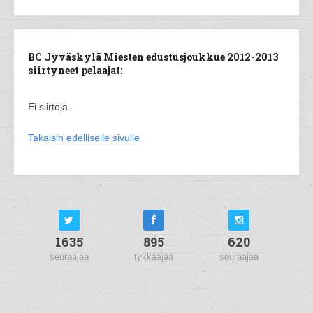
BC Jyväskylä Miesten edustusjoukkue 2012-2013
siirtyneet pelaajat:
Ei siirtoja.
Takaisin edelliselle sivulle
1635
895
620
seuraajaa
tykkääjää
seuraajaa