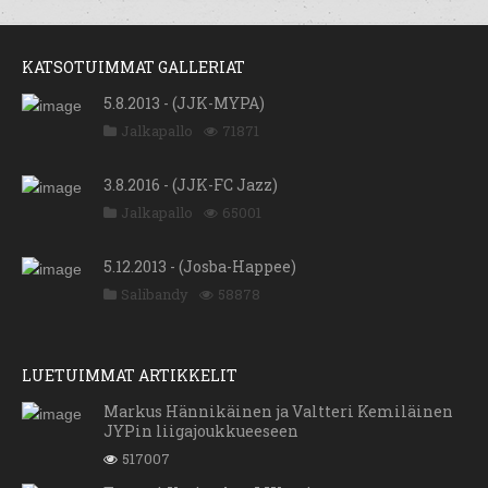
KATSOTUIMMAT GALLERIAT
5.8.2013 - (JJK-MYPA)
Jalkapallo
71871
3.8.2016 - (JJK-FC Jazz)
Jalkapallo
65001
5.12.2013 - (Josba-Happee)
Salibandy
58878
LUETUIMMAT ARTIKKELIT
Markus Hännikäinen ja Valtteri Kemiläinen
JYPin liigajoukkueeseen
517007