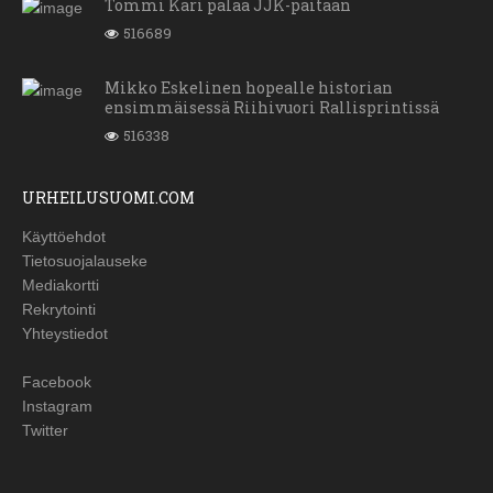
Tommi Kari palaa JJK-paitaan
516689
Mikko Eskelinen hopealle historian
ensimmäisessä Riihivuori Rallisprintissä
516338
URHEILUSUOMI.COM
Käyttöehdot
Tietosuojalauseke
Mediakortti
Rekrytointi
Yhteystiedot
Facebook
Instagram
Twitter