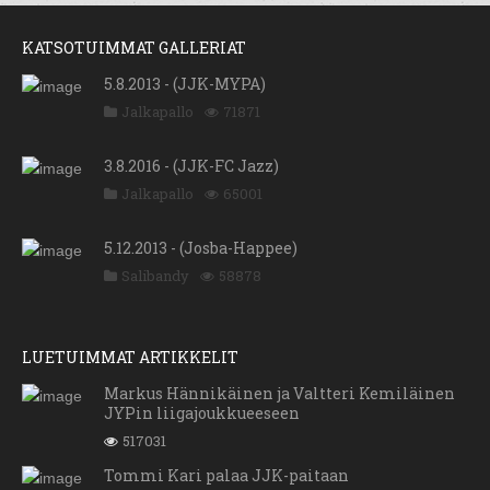
KATSOTUIMMAT GALLERIAT
5.8.2013 - (JJK-MYPA)
Jalkapallo
71871
3.8.2016 - (JJK-FC Jazz)
Jalkapallo
65001
5.12.2013 - (Josba-Happee)
Salibandy
58878
LUETUIMMAT ARTIKKELIT
Markus Hännikäinen ja Valtteri Kemiläinen
JYPin liigajoukkueeseen
517031
Tommi Kari palaa JJK-paitaan