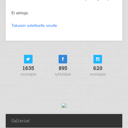
Ei siirtoja.
Takaisin edelliselle sivulle
1635
895
620
seuraajaa
tykkääjää
seuraajaa
Galleriat