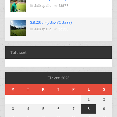
Jalkapallo
53877
3.8.2016 - (JJK-FC Jazz)
Jalkapallo
65001
Tulokset
Elokuu 2026
M
T
K
T
P
L
S
1
2
3
4
5
6
7
8
9