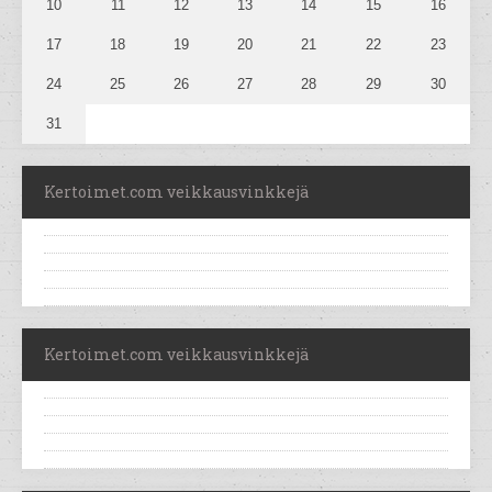
10
11
12
13
14
15
16
17
18
19
20
21
22
23
24
25
26
27
28
29
30
31
Kertoimet.com veikkausvinkkejä
Kertoimet.com veikkausvinkkejä