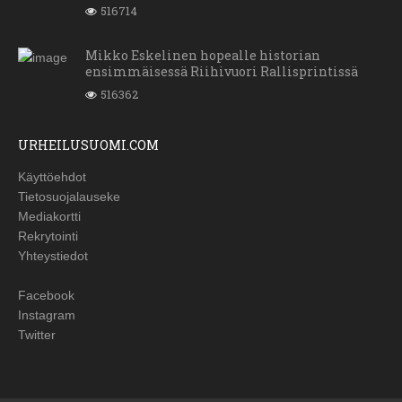
516714
Mikko Eskelinen hopealle historian
ensimmäisessä Riihivuori Rallisprintissä
516362
URHEILUSUOMI.COM
Käyttöehdot
Tietosuojalauseke
Mediakortti
Rekrytointi
Yhteystiedot
Facebook
Instagram
Twitter