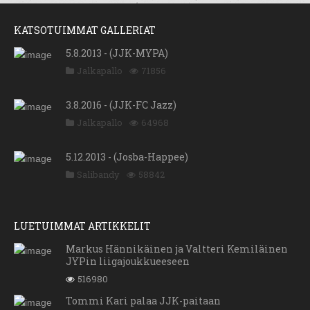
KATSOTUIMMAT GALLERIAT
5.8.2013 - (JJK-MYPA)
Jalkapallo
71856
3.8.2016 - (JJK-FC Jazz)
Jalkapallo
64968
5.12.2013 - (Josba-Happee)
Salibandy
58842
LUETUIMMAT ARTIKKELIT
Markus Hännikäinen ja Valtteri Kemiläinen
JYPin liigajoukkueeseen
516980
Tommi Kari palaa JJK-paitaan