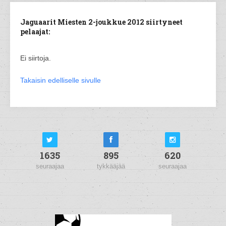
Jaguaarit Miesten 2-joukkue 2012 siirtyneet
pelaajat:
Ei siirtoja.
Takaisin edelliselle sivulle
1635
895
620
seuraajaa
tykkääjää
seuraajaa