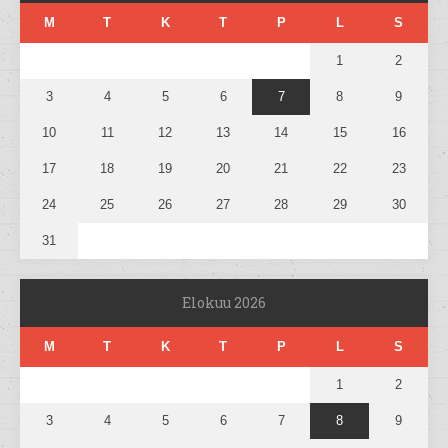
M
T
K
T
P
L
S
1
2
3
4
5
6
7
8
9
10
11
12
13
14
15
16
17
18
19
20
21
22
23
24
25
26
27
28
29
30
31
Elokuu 2026
M
T
K
T
P
L
S
1
2
3
4
5
6
7
8
9