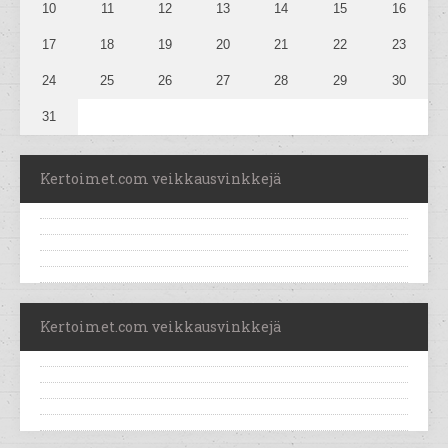
10
11
12
13
14
15
16
17
18
19
20
21
22
23
24
25
26
27
28
29
30
31
Kertoimet.com veikkausvinkkejä
Kertoimet.com veikkausvinkkejä