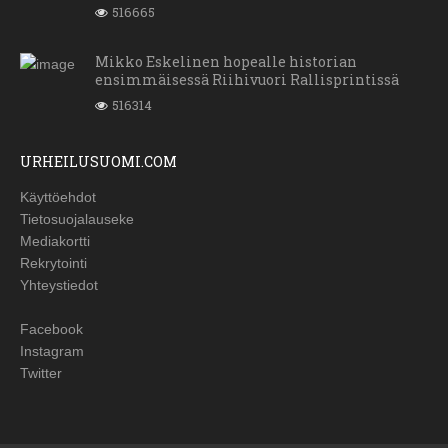
516665
Mikko Eskelinen hopealle historian
ensimmäisessä Riihivuori Rallisprintissä
516314
URHEILUSUOMI.COM
Käyttöehdot
Tietosuojalauseke
Mediakortti
Rekrytointi
Yhteystiedot
Facebook
Instagram
Twitter