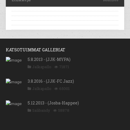
KATSOTUIMMAT GALLERIAT
5.8.2013 - (JJK-MYPA)
Jalkapallo
71871
3.8.2016 - (JJK-FC Jazz)
Jalkapallo
65001
5.12.2013 - (Josba-Happee)
Salibandy
58878