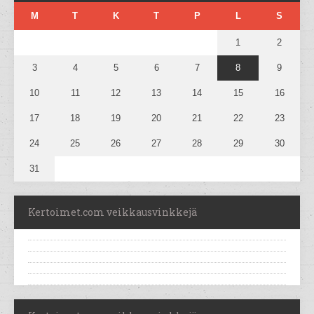
M
T
K
T
P
L
S
1
2
3
4
5
6
7
8
9
10
11
12
13
14
15
16
17
18
19
20
21
22
23
24
25
26
27
28
29
30
31
Kertoimet.com veikkausvinkkejä