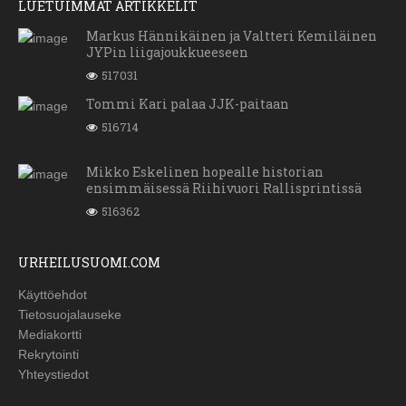
LUETUIMMAT ARTIKKELIT
Markus Hännikäinen ja Valtteri Kemiläinen
JYPin liigajoukkueeseen
517031
Tommi Kari palaa JJK-paitaan
516714
Mikko Eskelinen hopealle historian
ensimmäisessä Riihivuori Rallisprintissä
516362
URHEILUSUOMI.COM
Käyttöehdot
Tietosuojalauseke
Mediakortti
Rekrytointi
Yhteystiedot