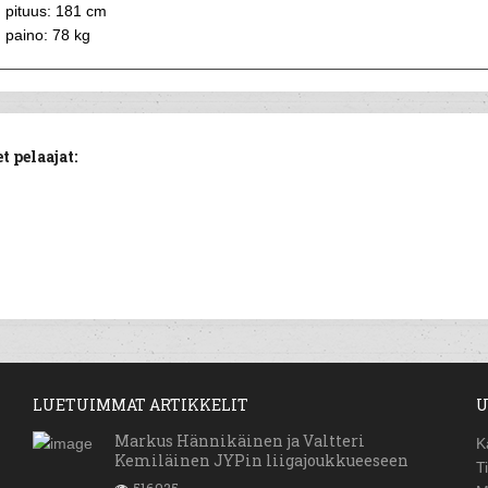
pituus: 181 cm
paino: 78 kg
 pelaajat:
LUETUIMMAT ARTIKKELIT
U
Markus Hännikäinen ja Valtteri
K
Kemiläinen JYPin liigajoukkueeseen
T