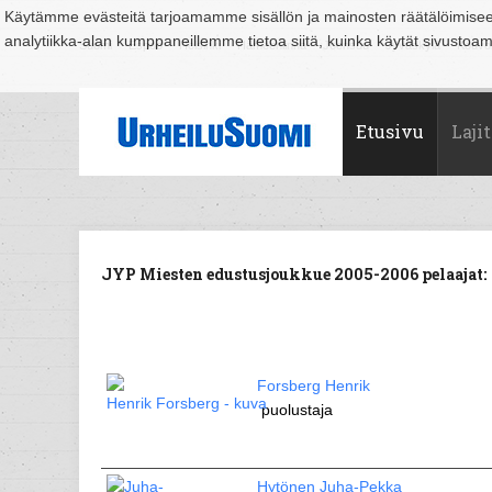
Käytämme evästeitä tarjoamamme sisällön ja mainosten räätälöimise
analytiikka-alan kumppaneillemme tietoa siitä, kuinka käytät sivusto
Suomi
Espoo
Helsinki
Hämeenlinna
Joensuu
Jyväskylä
Kouvo
Etusivu
Lajit
JYP Miesten edustusjoukkue 2005-2006 pelaajat:
Forsberg Henrik
puolustaja
Hytönen Juha-Pekka