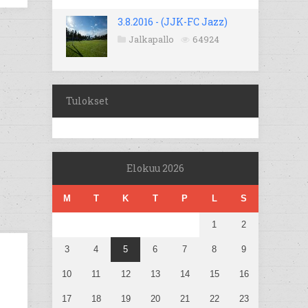
3.8.2016 - (JJK-FC Jazz)
Jalkapallo
64924
Tulokset
Elokuu 2026
M
T
K
T
P
L
S
1
2
3
4
5
6
7
8
9
10
11
12
13
14
15
16
17
18
19
20
21
22
23