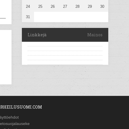
24
25
26
27
28
29
30
31
Linkkejä
Mainos
RHEILUSUOMI.COM
äyttöehdot
ietosuojalauseke