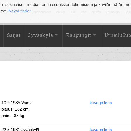
en, sosiaalisen median ominaisuuksien tukemiseen ja kävijämäärämme
amme.
Näytä tiedot
la
Kuopio
Lahti
Lappeenranta
Mikkeli
Oulu
Pori
Rauma
Rovaniemi
Sein
Sarjat
Jyväskylä
Kaupungit
UrheiluSu
10.9.1985 Vaasa
kuvagalleria
pituus: 182 cm
paino: 88 kg
22.5.1981 Jyväskylä
kuvagalleria