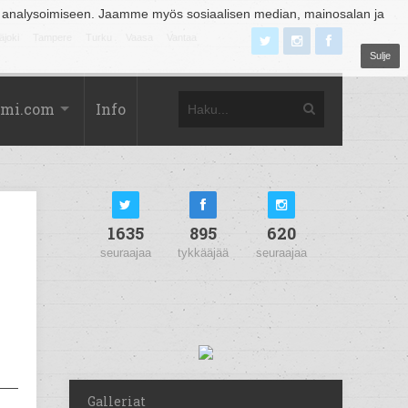
 analysoimiseen. Jaamme myös sosiaalisen median, mainosalan ja
äjoki
Tampere
Turku
Vaasa
Vantaa
Sulje
omi.com
Info
1635
895
620
seuraajaa
tykkääjää
seuraajaa
Galleriat