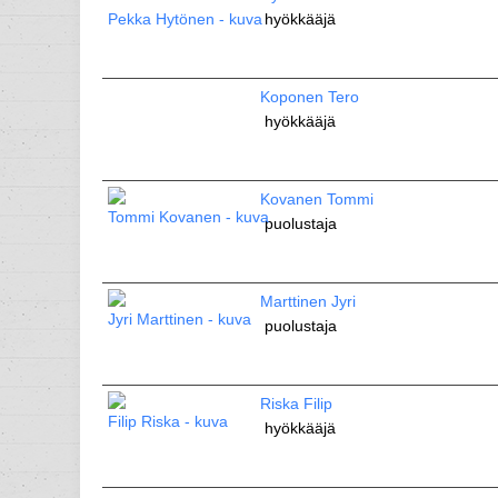
hyökkääjä
Koponen Tero
hyökkääjä
Kovanen Tommi
puolustaja
Marttinen Jyri
puolustaja
Riska Filip
hyökkääjä