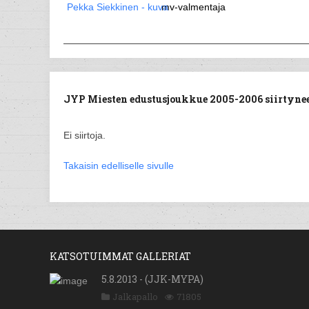
mv-valmentaja
JYP Miesten edustusjoukkue 2005-2006 siirtyneet
Ei siirtoja.
Takaisin edelliselle sivulle
KATSOTUIMMAT GALLERIAT
5.8.2013 - (JJK-MYPA)
Jalkapallo
71805