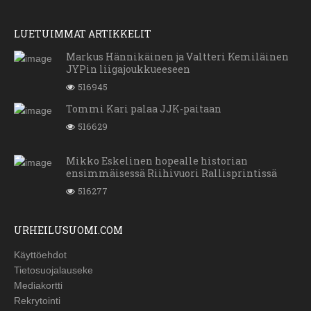
LUETUIMMAT ARTIKKELIT
Markus Hännikäinen ja Valtteri Kemiläinen
JYPin liigajoukkueeseen
516945
Tommi Kari palaa JJK-paitaan
516629
Mikko Eskelinen hopealle historian
ensimmäisessä Riihivuori Rallisprintissä
516277
URHEILUSUOMI.COM
Käyttöehdot
Tietosuojalauseke
Mediakortti
Rekrytointi