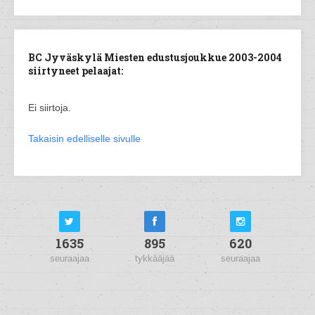
BC Jyväskylä Miesten edustusjoukkue 2003-2004
siirtyneet pelaajat:
Ei siirtoja.
Takaisin edelliselle sivulle
1635
895
620
seuraajaa
tykkääjää
seuraajaa