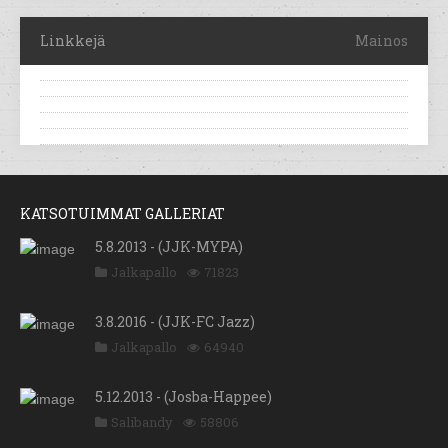
Linkkejä
Mainos
KATSOTUIMMAT GALLERIAT
5.8.2013 - (JJK-MYPA)
Jalkapallo
71823
3.8.2016 - (JJK-FC Jazz)
Jalkapallo
64940
5.12.2013 - (Josba-Happee)
Salibandy
58806