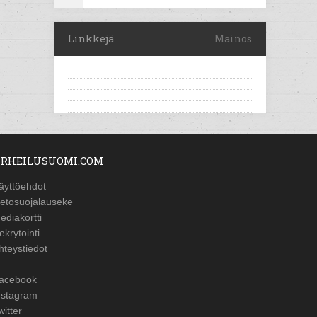
Linkkejä
Mainos
RHEILUSUOMI.COM
äyttöehdot
ietosuojalauseke
ediakortti
ekrytointi
hteystiedot
acebook
nstagram
witter