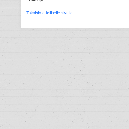
Ei siirtoja.
Takaisin edelliselle sivulle