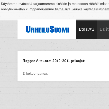
Käytämme evästeitä tarjoamamme sisällön ja mainosten räätälöimise
analytiikka-alan kumppaneillemme tietoa siitä, kuinka käytät sivusto
Suomi
Espoo
Helsinki
Hämeenlinna
Joensuu
Jyväskylä
Kouvo
Etusivu
Lajit
Happee A-nuoret 2010-2011 pelaajat:
Ei kokoonpanoa.