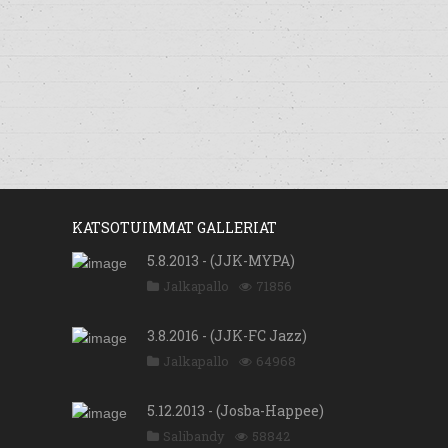
KATSOTUIMMAT GALLERIAT
5.8.2013 - (JJK-MYPA)
Jalkapallo
71856
3.8.2016 - (JJK-FC Jazz)
Jalkapallo
64968
5.12.2013 - (Josba-Happee)
Salibandy
58842