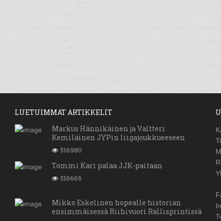
LUETUIMMAT ARTIKKELIT
U
Markus Hännikäinen ja Valtteri
K
Kemiläinen JYPin liigajoukkueeseen
T
516980
M
R
Tommi Kari palaa JJK-paitaan
Y
516665
F
Mikko Eskelinen hopealle historian
I
ensimmäisessä Riihivuori Rallisprintissä
T