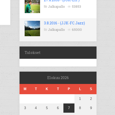
Jalkapallo
53853
3.8.2016 - (JJK-FC Jazz)
Jalkapallo
65000
Tulokset
Elokuu 2026
M
T
K
T
P
L
S
1
2
3
4
5
6
7
8
9