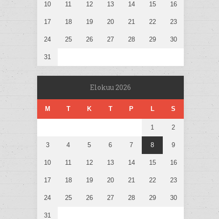
10
11
12
13
14
15
16
17
18
19
20
21
22
23
24
25
26
27
28
29
30
31
Elokuu 2026
M
T
K
T
P
L
S
1
2
3
4
5
6
7
8
9
10
11
12
13
14
15
16
17
18
19
20
21
22
23
24
25
26
27
28
29
30
31