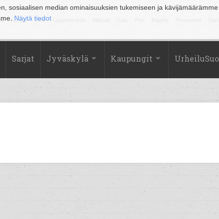
en, sosiaalisen median ominaisuuksien tukemiseen ja kävijämäärämme
amme.
Näytä tiedot
la
Kuopio
Lahti
Lappeenranta
Mikkeli
Oulu
Pori
Rauma
Rovaniemi
Sein
Sarjat
Jyväskylä
Kaupungit
UrheiluSu