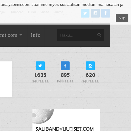
 analysoimiseen. Jaamme myös sosiaalisen median, mainosalan ja
äjoki
Tampere
Turku
Vaasa
Vantaa
Sulje
omi.com
Info
1635
895
620
seuraajaa
tykkääjää
seuraajaa