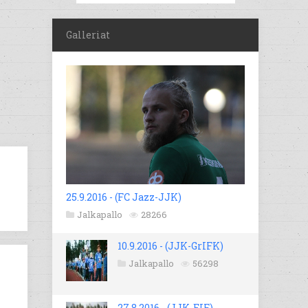
Galleriat
25.9.2016 - (FC Jazz-JJK)
Jalkapallo
28266
10.9.2016 - (JJK-GrIFK)
Jalkapallo
56298
27.8.2016 - (JJK-EIF)