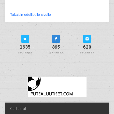
Takaisin edelliselle sivulle
1635
895
620
seuraajaa
tykkääjää
seuraajaa
Galleriat