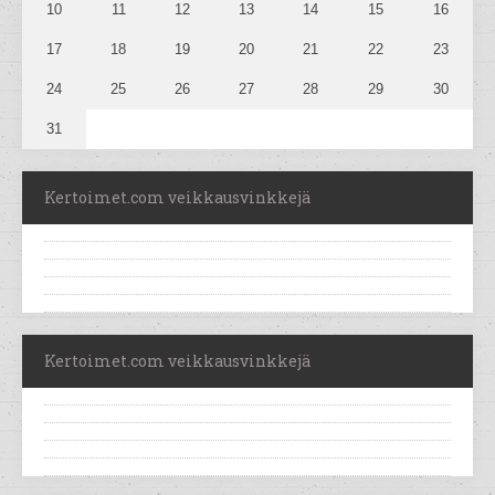
10
11
12
13
14
15
16
17
18
19
20
21
22
23
24
25
26
27
28
29
30
31
Kertoimet.com veikkausvinkkejä
Kertoimet.com veikkausvinkkejä