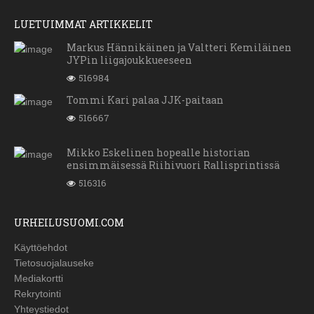
LUETUIMMAT ARTIKKELIT
Markus Hännikäinen ja Valtteri Kemiläinen
JYPin liigajoukkueeseen
516984
Tommi Kari palaa JJK-paitaan
516667
Mikko Eskelinen hopealle historian
ensimmäisessä Riihivuori Rallisprintissä
516316
URHEILUSUOMI.COM
Käyttöehdot
Tietosuojalauseke
Mediakortti
Rekrytointi
Yhteystiedot