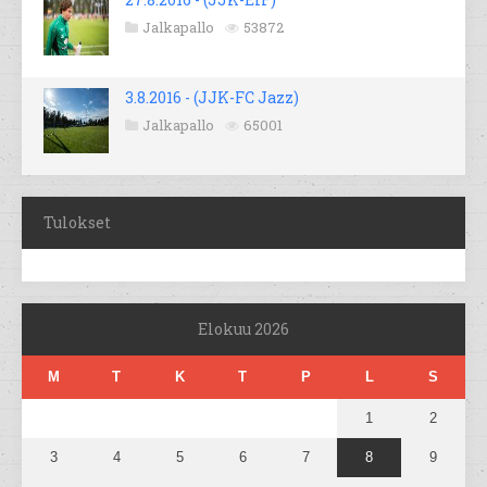
Jalkapallo
53872
3.8.2016 - (JJK-FC Jazz)
Jalkapallo
65001
Tulokset
Elokuu 2026
M
T
K
T
P
L
S
1
2
3
4
5
6
7
8
9