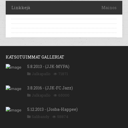
Linkkejä
Mainos
KATSOTUIMMAT GALLERIAT
5.8.2013 - (JJK-MYPA)
Jalkapallo
71871
3.8.2016 - (JJK-FC Jazz)
Jalkapallo
65000
5.12.2013 - (Josba-Happee)
Salibandy
58874