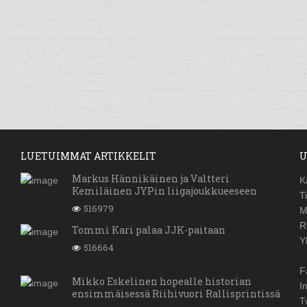
LUETUIMMAT ARTIKKELIT
U
Markus Hännikäinen ja Valtteri
K
Kemiläinen JYPin liigajoukkueeseen
T
516979
M
R
Tommi Kari palaa JJK-paitaan
Y
516664
F
Mikko Eskelinen hopealle historian
I
ensimmäisessä Riihivuori Rallisprintissä
T