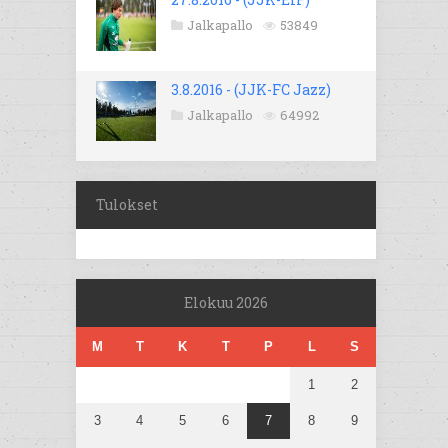
Jalkapallo
53849
3.8.2016 - (JJK-FC Jazz)
Jalkapallo
64992
Tulokset
Elokuu 2026
M
T
K
T
P
L
S
1
2
3
4
5
6
7
8
9