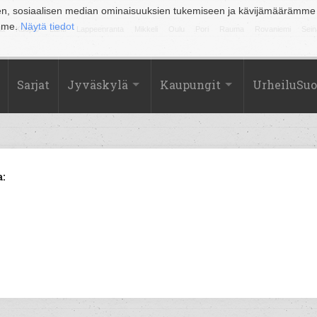
en, sosiaalisen median ominaisuuksien tukemiseen ja kävijämäärämme
amme.
Näytä tiedot
la
Kuopio
Lahti
Lappeenranta
Mikkeli
Oulu
Pori
Rauma
Rovaniemi
Sein
Sarjat
Jyväskylä
Kaupungit
UrheiluSu
: