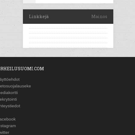
Linkkejä
Mainos
RHEILUSUOMI.COM
äyttöehdot
ietosuojalauseke
ediakortti
ekrytointi
hteystiedot
acebook
nstagram
witter