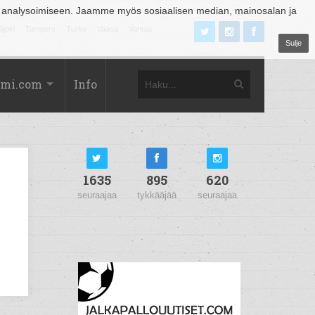
 analysoimiseen. Jaamme myös sosiaalisen median, mainosalan ja
äjoki
Tampere
Turku
Vaasa
Vantaa
Sulje
omi.com
Info
1635
895
620
seuraajaa
tykkääjää
seuraajaa