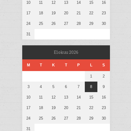
10
11
12
13
14
15
16
17
18
19
20
21
22
23
24
25
26
27
28
29
30
31
Elokuu 2026
M
T
K
T
P
L
S
1
2
3
4
5
6
7
8
9
10
11
12
13
14
15
16
17
18
19
20
21
22
23
24
25
26
27
28
29
30
31