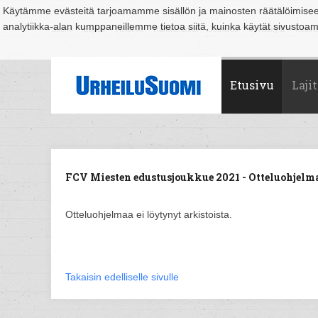
Käytämme evästeitä tarjoamamme sisällön ja mainosten räätälöimise
analytiikka-alan kumppaneillemme tietoa siitä, kuinka käytät sivusto
Suomi
Espoo
Helsinki
Hämeenlinna
Joensuu
Jyväskylä
Kouvo
Etusivu
Lajit
FCV Miesten edustusjoukkue 2021 - Otteluohjelma
Otteluohjelmaa ei löytynyt arkistoista.
Takaisin edelliselle sivulle