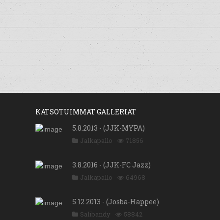
KATSOTUIMMAT GALLERIAT
5.8.2013 - (JJK-MYPA)
Jalkapallo
71856
3.8.2016 - (JJK-FC Jazz)
Jalkapallo
64968
5.12.2013 - (Josba-Happee)
Salibandy
58842