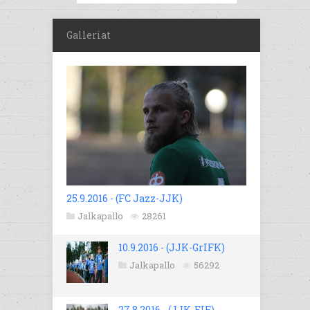
Galleriat
25.9.2016 - (FC Jazz-JJK)
Jalkapallo
28261
10.9.2016 - (JJK-GrIFK)
Jalkapallo
56292
27.8.2016 - (JJK-EIF)