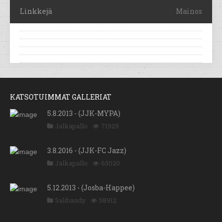
Linkkejä
Mainos
KATSOTUIMMAT GALLERIAT
5.8.2013 - (JJK-MYPA)
Jalkapallo
71929
3.8.2016 - (JJK-FC Jazz)
Jalkapallo
65020
5.12.2013 - (Josba-Happee)
Salibandy
58912