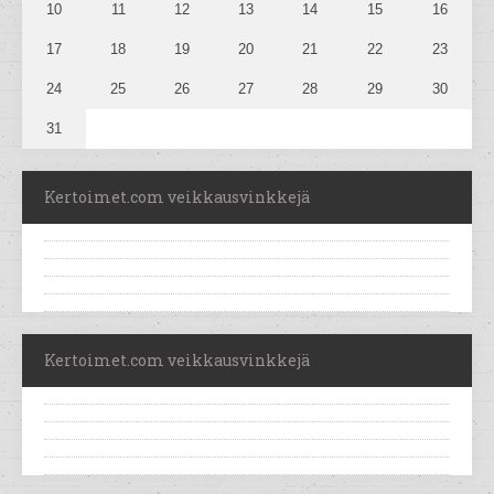
10
11
12
13
14
15
16
17
18
19
20
21
22
23
24
25
26
27
28
29
30
31
Kertoimet.com veikkausvinkkejä
Kertoimet.com veikkausvinkkejä