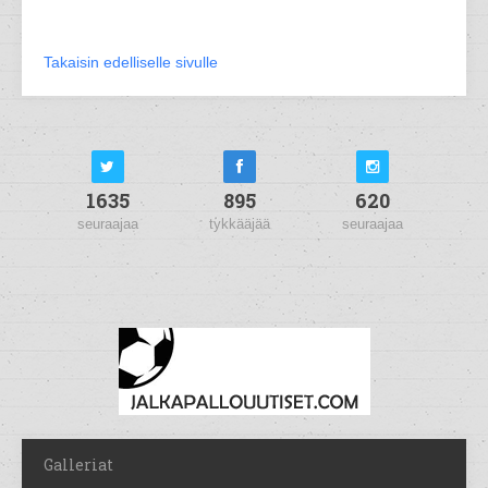
Takaisin edelliselle sivulle
1635
895
620
seuraajaa
tykkääjää
seuraajaa
Galleriat