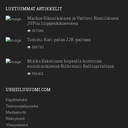
LUETUIMMAT ARTIKKELIT
Markus Hännikäinen ja Valtteri Kemiläinen
JYPin liigajoukkueeseen
517081
Tommi Kari palaa JJK-paitaan
516761
Mikko Eskelinen hopealle historian
ensimmäisessä Riihivuori Rallisprintissä
516412
URHEILUSUOMI.COM
Käyttöehdot
Tietosuojalauseke
Mediakortti
Rekrytointi
Yhteystiedot