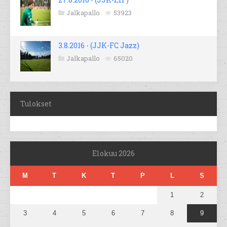
Jalkapallo
53923
3.8.2016 - (JJK-FC Jazz)
Jalkapallo
65020
Tulokset
Elokuu 2026
M
T
K
T
P
L
S
1
2
3
4
5
6
7
8
9