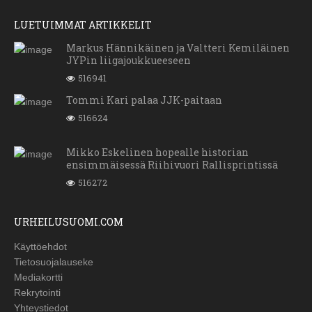
LUETUIMMAT ARTIKKELIT
Markus Hännikäinen ja Valtteri Kemiläinen
JYPin liigajoukkueeseen
516941
Tommi Kari palaa JJK-paitaan
516624
Mikko Eskelinen hopealle historian
ensimmäisessä Riihivuori Rallisprintissä
516272
URHEILUSUOMI.COM
Käyttöehdot
Tietosuojalauseke
Mediakortti
Rekrytointi
Yhteystiedot