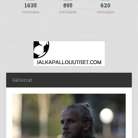
1635
895
620
seuraajaa
tykkääjää
seuraajaa
Galleriat