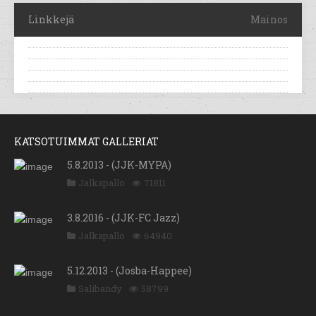
Linkkejä
Mainos
KATSOTUIMMAT GALLERIAT
5.8.2013 - (JJK-MYPA)
Jalkapallo
71811
3.8.2016 - (JJK-FC Jazz)
Jalkapallo
64940
5.12.2013 - (Josba-Happee)
Salibandy
58799