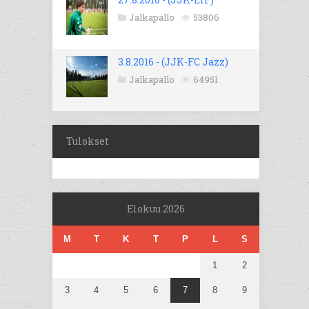
Jalkapallo
53806
3.8.2016 - (JJK-FC Jazz)
Jalkapallo
64951
Tulokset
Elokuu 2026
M
T
K
T
P
L
S
1
2
3
4
5
6
7
8
9