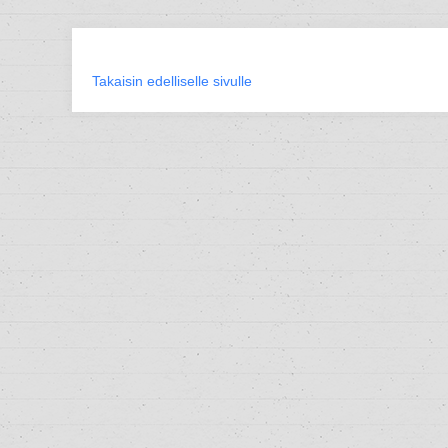
Takaisin edelliselle sivulle