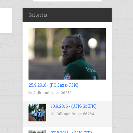
Galleriat
25.9.2016 - (FC Jazz-JJK)
Jalkapallo
28253
10.9.2016 - (JJK-GrIFK)
Jalkapallo
56254
27.8.2016 - (JJK-EIF)