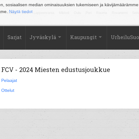
en, sosiaalisen median ominaisuuksien tukemiseen ja kävijämäärämme
amme.
Näytä tiedot
la
Kuopio
Lahti
Lappeenranta
Mikkeli
Oulu
Pori
Rauma
Rovaniemi
Sein
Sarjat
Jyväskylä
Kaupungit
UrheiluSu
FCV - 2024 Miesten edustusjoukkue
Pelaajat
Ottelut