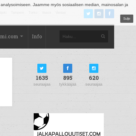
 analysoimiseen. Jaamme myös sosiaalisen median, mainosalan ja
äjoki
Tampere
Turku
Vaasa
Vantaa
Sulje
omi.com
Info
1635
895
620
seuraajaa
tykkääjää
seuraajaa