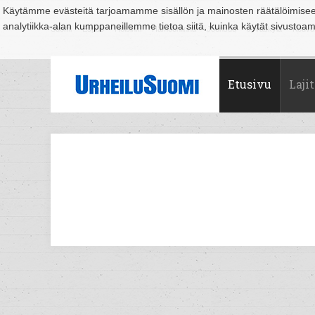
Käytämme evästeitä tarjoamamme sisällön ja mainosten räätälöimise
analytiikka-alan kumppaneillemme tietoa siitä, kuinka käytät sivusto
Suomi
Espoo
Helsinki
Hämeenlinna
Joensuu
Jyväskylä
Kouvo
Etusivu
Lajit