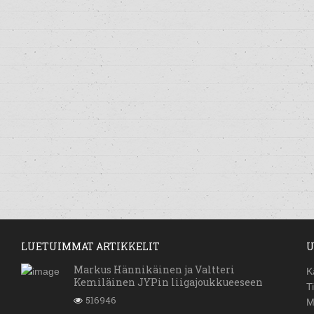
LUETUIMMAT ARTIKKELIT
U
Markus Hännikäinen ja Valtteri
K
Kemiläinen JYPin liigajoukkueeseen
T
516946
M