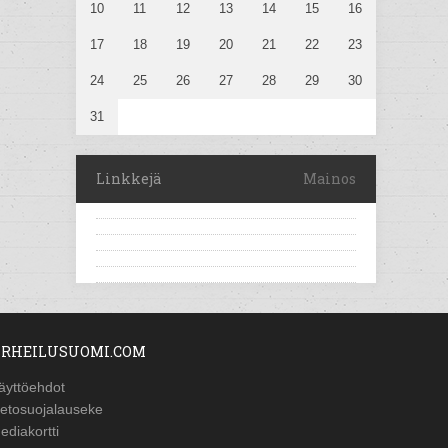
10
11
12
13
14
15
16
17
18
19
20
21
22
23
24
25
26
27
28
29
30
31
Linkkejä
Mainos
RHEILUSUOMI.COM
äyttöehdot
ietosuojalauseke
ediakortti