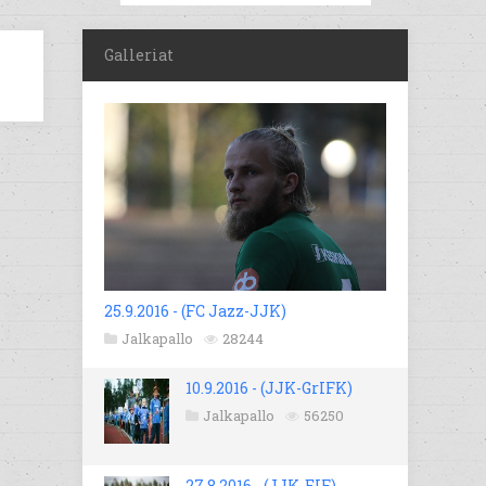
Galleriat
25.9.2016 - (FC Jazz-JJK)
Jalkapallo
28244
10.9.2016 - (JJK-GrIFK)
Jalkapallo
56250
27.8.2016 - (JJK-EIF)