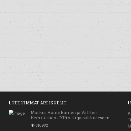
LUETUIMMAT ARTIKKELIT
U
Markus Hännikäinen ja Valtteri
K
Kemiläinen JYPin liigajoukkueeseen
T
516932
M