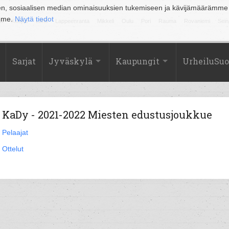
en, sosiaalisen median ominaisuuksien tukemiseen ja kävijämäärämme
amme.
Näytä tiedot
la
Kuopio
Lahti
Lappeenranta
Mikkeli
Oulu
Pori
Rauma
Rovaniemi
Sein
Sarjat
Jyväskylä
Kaupungit
UrheiluSu
KaDy - 2021-2022 Miesten edustusjoukkue
Pelaajat
Ottelut