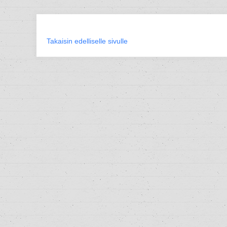
Takaisin edelliselle sivulle