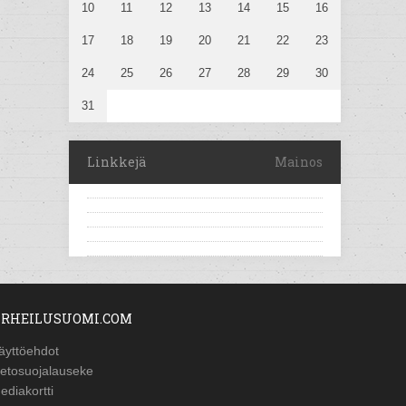
10
11
12
13
14
15
16
17
18
19
20
21
22
23
24
25
26
27
28
29
30
31
Linkkejä
Mainos
RHEILUSUOMI.COM
äyttöehdot
ietosuojalauseke
ediakortti