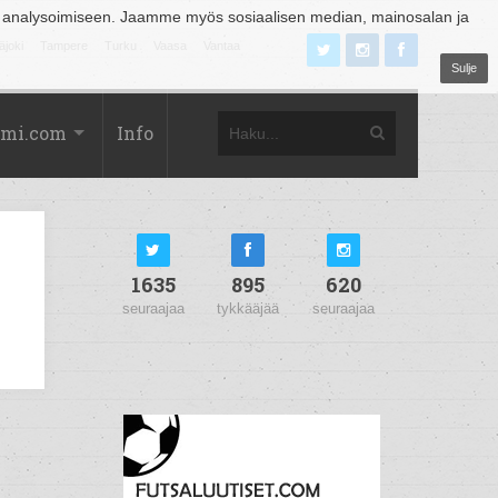
 analysoimiseen. Jaamme myös sosiaalisen median, mainosalan ja
äjoki
Tampere
Turku
Vaasa
Vantaa
Sulje
omi.com
Info
1635
895
620
seuraajaa
tykkääjää
seuraajaa