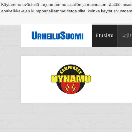
Käytämme evästeitä tarjoamamme sisällön ja mainosten räätälöimise
analytiikka-alan kumppaneillemme tietoa siitä, kuinka käytät sivusto
Suomi
Espoo
Helsinki
Hämeenlinna
Joensuu
Jyväskylä
Kouvo
Etusivu
Lajit