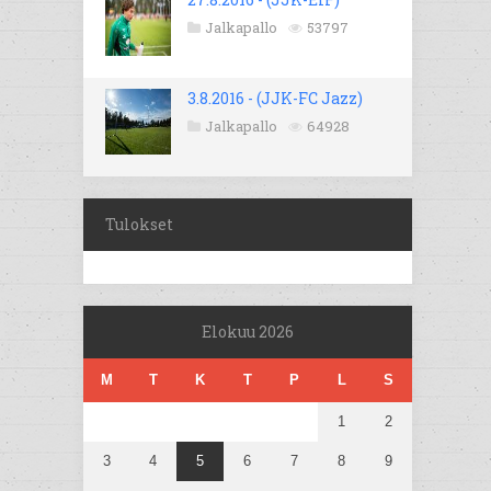
Jalkapallo
53797
3.8.2016 - (JJK-FC Jazz)
Jalkapallo
64928
Tulokset
Elokuu 2026
M
T
K
T
P
L
S
1
2
3
4
5
6
7
8
9