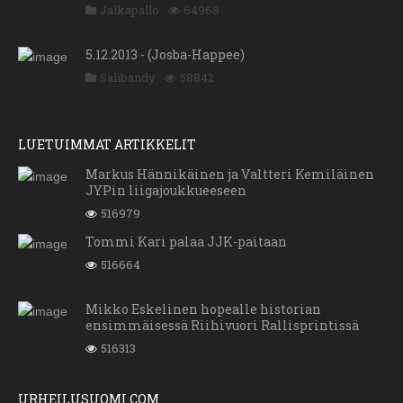
Jalkapallo
64968
5.12.2013 - (Josba-Happee)
Salibandy
58842
LUETUIMMAT ARTIKKELIT
Markus Hännikäinen ja Valtteri Kemiläinen
JYPin liigajoukkueeseen
516979
Tommi Kari palaa JJK-paitaan
516664
Mikko Eskelinen hopealle historian
ensimmäisessä Riihivuori Rallisprintissä
516313
URHEILUSUOMI.COM