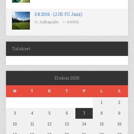
3.8.2016 - (JJK-FC Jazz)
Jalkapallo
64992
Tulokset
Elokuu 2026
M
T
K
T
P
L
S
1
2
3
4
5
6
7
8
9
10
11
12
13
14
15
16