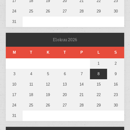
17
18
19
20
21
22
23
24
25
26
27
28
29
30
31
Elokuu 2026
M
T
K
T
P
L
S
1
2
3
4
5
6
7
8
9
10
11
12
13
14
15
16
17
18
19
20
21
22
23
24
25
26
27
28
29
30
31