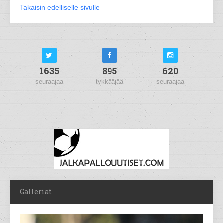
Takaisin edelliselle sivulle
1635
895
620
seuraajaa
tykkääjää
seuraajaa
Galleriat