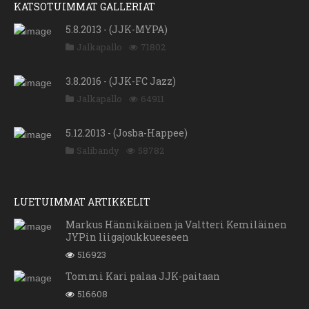
KATSOTUIMMAT GALLERIAT
5.8.2013 - (JJK-MYPA)
Jalkapallo
71802
3.8.2016 - (JJK-FC Jazz)
Jalkapallo
64911
5.12.2013 - (Josba-Happee)
Salibandy
58782
LUETUIMMAT ARTIKKELIT
Markus Hännikäinen ja Valtteri Kemiläinen
JYPin liigajoukkueeseen
516923
Tommi Kari palaa JJK-paitaan
516608