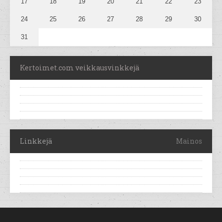
17
18
19
20
21
22
23
24
25
26
27
28
29
30
31
Kertoimet.com veikkausvinkkejä
Linkkejä
Mainos