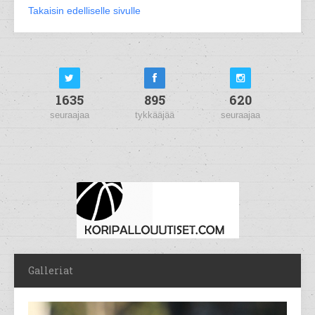
Takaisin edelliselle sivulle
1635
895
620
seuraajaa
tykkääjää
seuraajaa
Galleriat