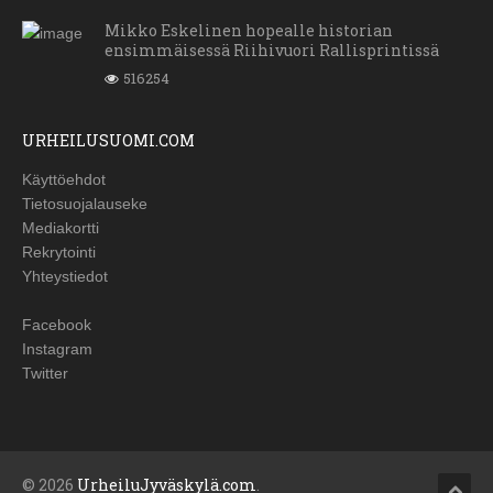
Mikko Eskelinen hopealle historian
ensimmäisessä Riihivuori Rallisprintissä
516254
URHEILUSUOMI.COM
Käyttöehdot
Tietosuojalauseke
Mediakortti
Rekrytointi
Yhteystiedot
Facebook
Instagram
Twitter
© 2026
UrheiluJyväskylä.com
.