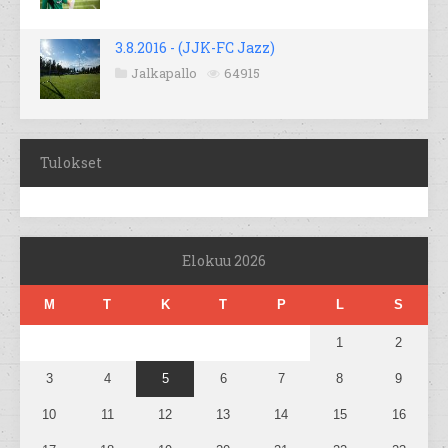
3.8.2016 - (JJK-FC Jazz)
Jalkapallo
64915
Tulokset
Elokuu 2026
M
T
K
T
P
L
S
1
2
3
4
5
6
7
8
9
10
11
12
13
14
15
16